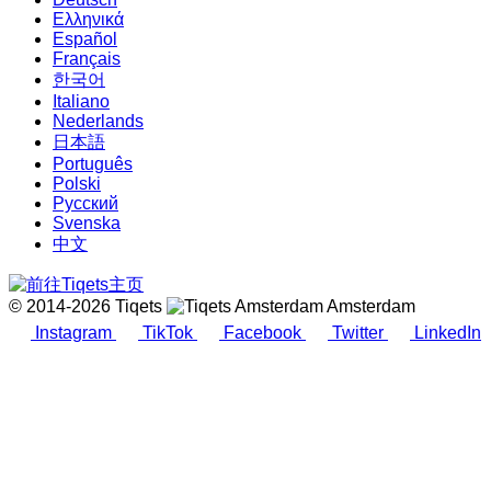
Ελληνικά
Español
Français
한국어
Italiano
Nederlands
日本語
Português
Polski
Русский
Svenska
中文
© 2014-2026 Tiqets
Amsterdam
Instagram
TikTok
Facebook
Twitter
LinkedIn