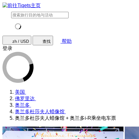
帮助
zh / USD
查找
登录
美国
佛罗里达
奥兰多
奥兰多杜莎夫人蜡像馆
奥兰多杜莎夫人蜡像馆 + 奥兰多i-R乘坐电车票