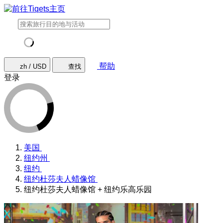
帮助
zh / USD
查找
登录
美国
纽约州
纽约
纽约杜莎夫人蜡像馆
纽约杜莎夫人蜡像馆 + 纽约乐高乐园