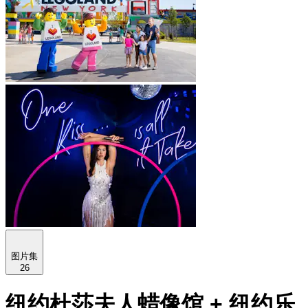
图片集
26
纽约杜莎夫人蜡像馆 + 纽约乐