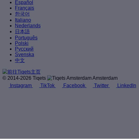
Español
Français
한국어
Italiano
Nederlands
日本語
Português
Polski
Русский
Svenska
中文
© 2014-2026 Tiqets
Amsterdam
Instagram
TikTok
Facebook
Twitter
LinkedIn