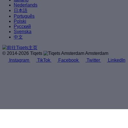
Nederlands
日本語
Português
Polski
Русский
Svenska
中文
© 2014-2026 Tiqets
Amsterdam
Instagram
TikTok
Facebook
Twitter
LinkedIn