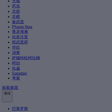
大城
芭东
北碧
北榄
春武里
Phang Nga
查龙海滩
拉差汶里
班武里府
华欣
清莱
萨穆特松柯拉姆
呵叻
拉威
Saladan
考索
探索泰国
查找
巴塞罗那