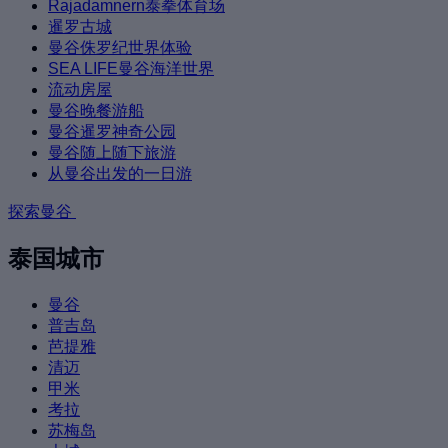
Rajadamnern泰拳体育场
暹罗古城
曼谷侏罗纪世界体验
SEA LIFE曼谷海洋世界
流动房屋
曼谷晚餐游船
曼谷暹罗神奇公园
曼谷随上随下旅游
从曼谷出发的一日游
探索曼谷
泰国城市
曼谷
普吉岛
芭提雅
清迈
甲米
考拉
苏梅岛