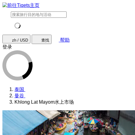
帮助
zh / USD
查找
登录
泰国
曼谷
Khlong Lat Mayom水上市场