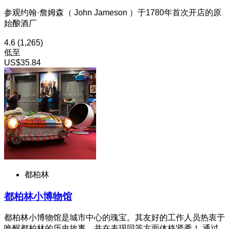
参观约翰·詹姆森（ John Jameson ）于1780年首次开店的原
始酿酒厂
4.6
(1,265)
低至
US$35.84
都柏林
都柏林小博物馆
都柏林小博物馆是城市中心的瑰宝。其友好的工作人员热衷于
唤醒都柏林的历史故事，并在表现同等方面体格贤秀！ 通过