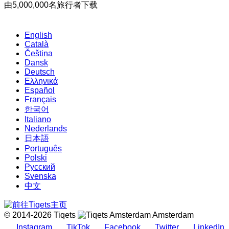
由5,000,000名旅行者下载
English
Català
Čeština
Dansk
Deutsch
Ελληνικά
Español
Français
한국어
Italiano
Nederlands
日本語
Português
Polski
Русский
Svenska
中文
© 2014-2026 Tiqets
Amsterdam
Instagram
TikTok
Facebook
Twitter
LinkedIn