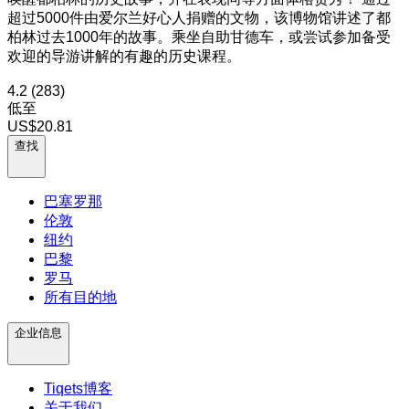
超过5000件由爱尔兰好心人捐赠的文物，该博物馆讲述了都
柏林过去1000年的故事。乘坐自助甘德车，或尝试参加备受
欢迎的导游讲解的有趣的历史课程。
4.2
(283)
低至
US$20.81
查找
巴塞罗那
伦敦
纽约
巴黎
罗马
所有目的地
企业信息
Tiqets博客
关于我们