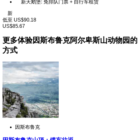
新天鹅堡: 免排队门票 + 自行车租赁
新
低至
US$90.18
US$85.67
更多体验因斯布鲁克阿尔卑斯山动物园的
方式
因斯布鲁克