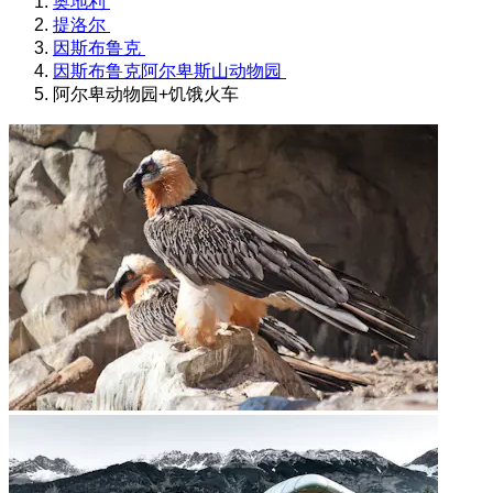
奥地利
提洛尔
因斯布鲁克
因斯布鲁克阿尔卑斯山动物园
阿尔卑动物园+饥饿火车