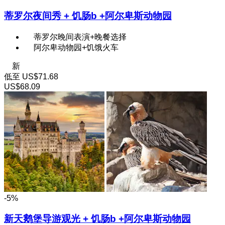
蒂罗尔夜间秀 + 饥肠b +阿尔卑斯动物园
蒂罗尔晚间表演+晚餐选择
阿尔卑动物园+饥饿火车
新
低至
US$71.68
US$68.09
-5%
新天鹅堡导游观光 + 饥肠b +阿尔卑斯动物园