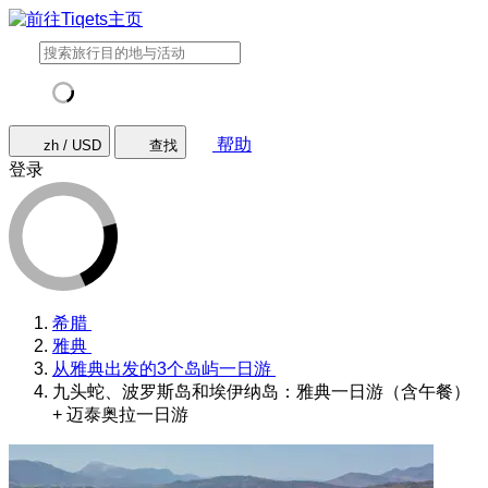
帮助
zh / USD
查找
登录
希腊
雅典
从雅典出发的3个岛屿一日游
九头蛇、波罗斯岛和埃伊纳岛：雅典一日游（含午餐）
+ 迈泰奥拉一日游