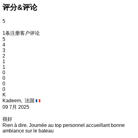
评分&评论
5
1条注册客户评论
5
4
3
2
1
1
0
0
0
0
K
Kadeem,
法国
09 7月 2025
很好
Rien à dire. Journée au top personnel accueillant bonne
ambiance sur le bateau