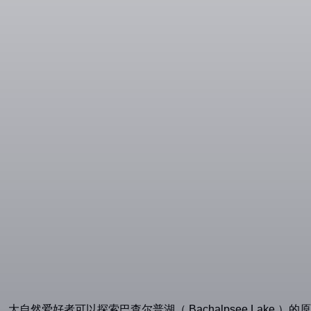
好者可以探索巴查尔普湖（ Bachalpsee Lake ）的原始