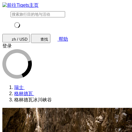
帮助
zh / USD
查找
登录
瑞士
格林德瓦
格林德瓦冰川峡谷