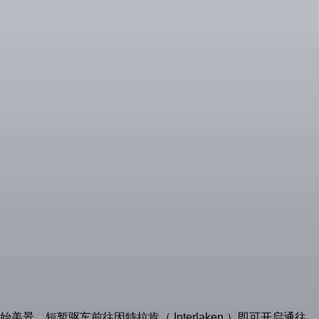
美景，短暂驱车前往因特拉肯（ Interlaken ）即可开启通往