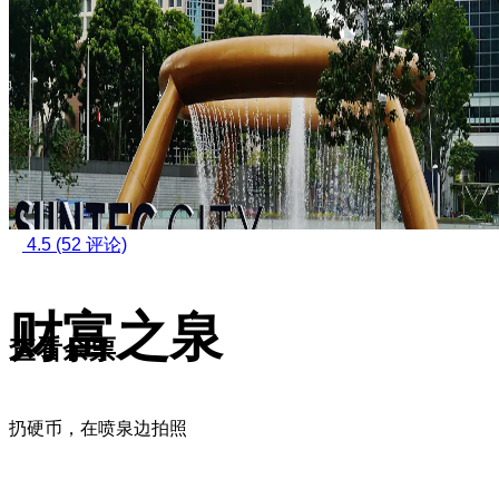
4.5
(52 评论)
财富之泉
查看余票
扔硬币，在喷泉边拍照