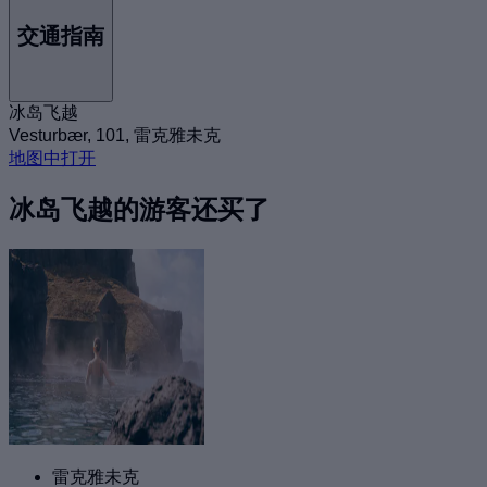
交通指南
冰岛飞越
Vesturbær, 101, 雷克雅未克
地图中打开
冰岛飞越的游客还买了
雷克雅未克