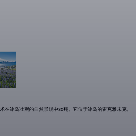
车技术在冰岛壮观的自然景观中so翔。它位于冰岛的雷克雅未克。