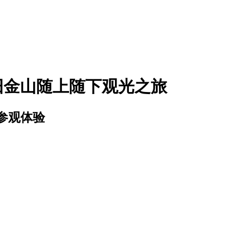
 + 旧金山随上随下观光之旅
参观体验