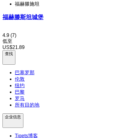
福赫滕施坦
福赫滕斯坦城堡
4.9
(7)
低至
US$21.89
查找
巴塞罗那
伦敦
纽约
巴黎
罗马
所有目的地
企业信息
Tiqets博客