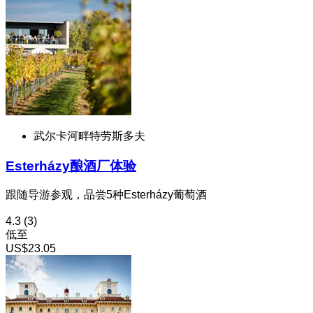
武尔卡河畔特劳斯多夫
Esterházy酿酒厂体验
跟随导游参观，品尝5种Esterházy葡萄酒
4.3
(3)
低至
US$23.05