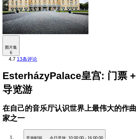
图片集
6
4.7
13条评论
EsterházyPalace皇宫: 门票 +
导览游
在自己的音乐厅认识世界上最伟大的作曲
家之一
开放时间
今日开放:
10:00:00
-
16:00:00