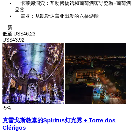
卡莱姆洞穴：互动博物馆和葡萄酒窖导览游+葡萄酒
品鉴
盖亚：从凯斯达盖亚出发的六桥游船
新
低至
US$46.23
US$43.92
-5%
克雷戈斯教堂的Spiritus灯光秀 + Torre dos
Clérigos