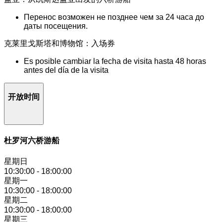
Перенос возможен не позднее чем за 24 часа до
даты посещения.
克莱里戈斯塔和博物馆：入场券
Es posible cambiar la fecha de visita hasta 48 horas
antes del día de la visita
开放时间
杜罗河六桥游船
星期日
10:30:00
-
18:00:00
星期一
10:30:00
-
18:00:00
星期二
10:30:00
-
18:00:00
星期三