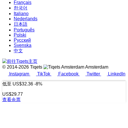
Français
한국어
Italiano
Nederlands
日本語
Português
Polski
Русский
Svenska
中文
© 2014-2026 Tiqets
Amsterdam
Instagram
TikTok
Facebook
Twitter
LinkedIn
低至
US$32.36
-8%
US$29.77
查看余票