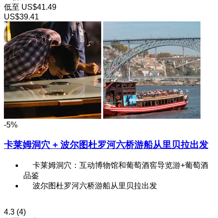
低至
US$41.49
US$39.41
-5%
卡莱姆洞穴 + 波尔图杜罗河六桥游船从里贝拉出发
卡莱姆洞穴：互动博物馆和葡萄酒窖导览游+葡萄酒
品鉴
波尔图杜罗河六桥游船从里贝拉出发
4.3
(4)