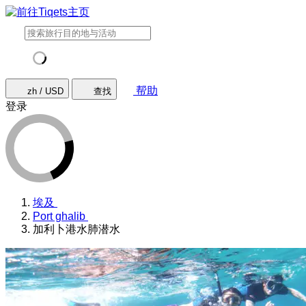
帮助
zh / USD
查找
登录
埃及
Port ghalib
加利卜港水肺潜水