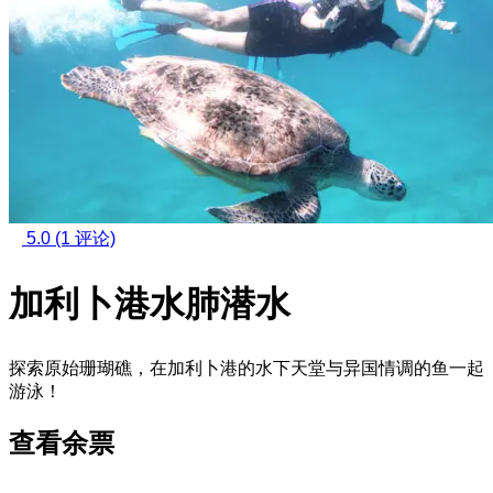
5.0
(1 评论)
加利卜港水肺潜水
探索原始珊瑚礁，在加利卜港的水下天堂与异国情调的鱼一起
游泳！
查看余票