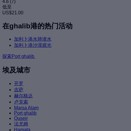
4.6
(7)
低至
US$21.00
在ghalib港的热门活动
加利卜港水肺潜水
加利卜港沙漠观光
探索Port ghalib
埃及城市
开罗
吉萨
赫尔格达
卢克索
Marsa Alam
Port ghalib
Quseir
法尤姆
Hamata