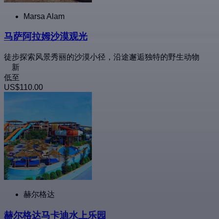
Marsa Alam
马萨阿拉姆沙漠观光
徒步探索风景秀丽的沙漠小径，沿途邂逅独特的野生动物
新
低至
US$110.00
赫尔格达
赫尔格达马卡迪水上乐园