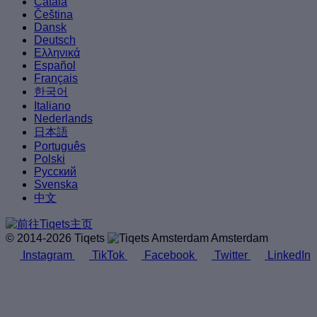
Català
Čeština
Dansk
Deutsch
Ελληνικά
Español
Français
한국어
Italiano
Nederlands
日本語
Português
Polski
Русский
Svenska
中文
© 2014-2026 Tiqets
Amsterdam
Instagram
TikTok
Facebook
Twitter
LinkedIn