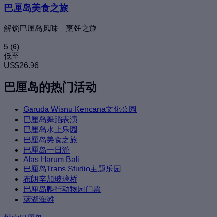
巴厘岛美食之旅
解锁巴厘岛风味：烹饪之旅
5
(6)
低至
US$26.96
巴厘岛的热门活动
Garuda Wisnu Kencana文化公园
巴厘岛舞蹈表演
巴厘岛水上乐园
巴厘岛美食之旅
巴厘岛一日游
Alas Harum Bali
巴厘岛Trans Studio主题乐园
布朗辛加玻璃桥
巴厘岛爬行动物园门票
蓝湖海滩