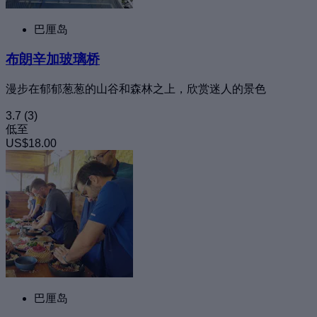
巴厘岛
布朗辛加玻璃桥
漫步在郁郁葱葱的山谷和森林之上，欣赏迷人的景色
3.7
(3)
低至
US$18.00
巴厘岛