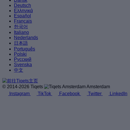
Dansk
Deutsch
Ελληνικά
Español
Français
한국어
Italiano
Nederlands
日本語
Português
Polski
Русский
Svenska
中文
© 2014-2026 Tiqets
Amsterdam
Instagram
TikTok
Facebook
Twitter
LinkedIn