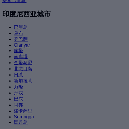
探索巴厘岛
印度尼西亚城市
巴厘岛
乌布
登巴萨
Gianyar
库塔
南库塔
金塔马尼
北龙目岛
日惹
新加拉惹
万隆
丹戎
巴东
阿邦
潘卡萨里
Serongga
民丹岛