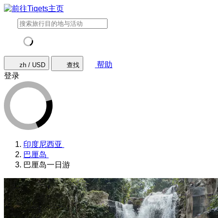
帮助
zh / USD
查找
登录
印度尼西亚
巴厘岛
巴厘岛一日游