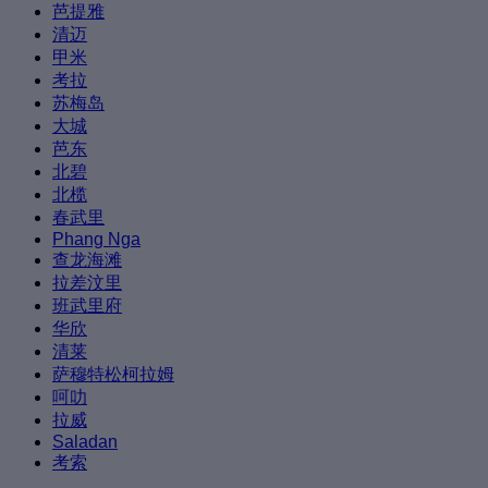
芭提雅
清迈
甲米
考拉
苏梅岛
大城
芭东
北碧
北榄
春武里
Phang Nga
查龙海滩
拉差汶里
班武里府
华欣
清莱
萨穆特松柯拉姆
呵叻
拉威
Saladan
考索