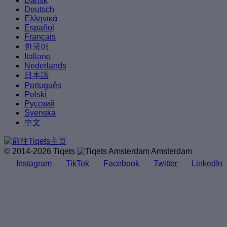
Dansk
Deutsch
Ελληνικά
Español
Français
한국어
Italiano
Nederlands
日本語
Português
Polski
Русский
Svenska
中文
© 2014-2026 Tiqets
Amsterdam
Instagram
TikTok
Facebook
Twitter
LinkedIn