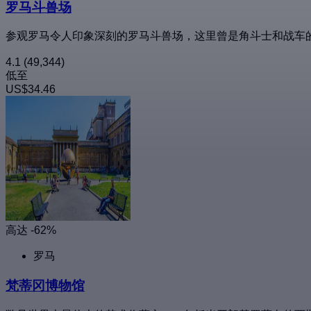
罗马斗兽场
参观罗马令人印象深刻的罗马斗兽场，这里曾是角斗士和战车
4.1
(49,344)
低至
US$34.46
高达 -62%
罗马
梵蒂冈博物馆