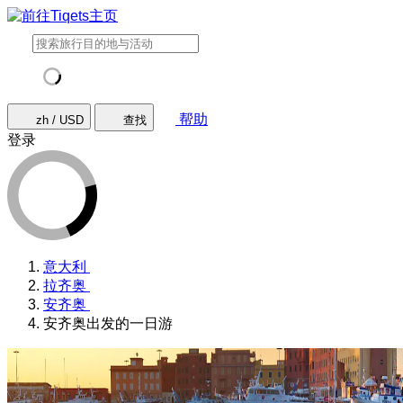
帮助
zh / USD
查找
登录
意大利
拉齐奥
安齐奥
安齐奥出发的一日游