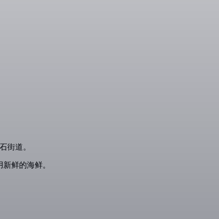
卵石街道。
享用新鲜的海鲜。