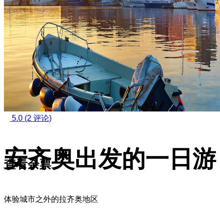
5.0
(2 评论)
安齐奥出发的一日游
查看余票
体验城市之外的拉齐奥地区