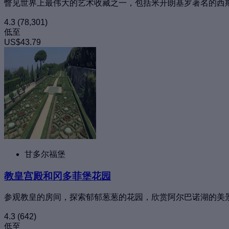
瞥见世界上最伟大的艺术收藏之一，包括米开朗基罗著名的西
4.3
(78,301)
低至
US$43.79
甘多尔福堡
教皇宫殿和冈多菲堡花园
参观教皇的房间，探索郁郁葱葱的花园，欣赏阿尔巴诺湖的美
4.3
(642)
低至