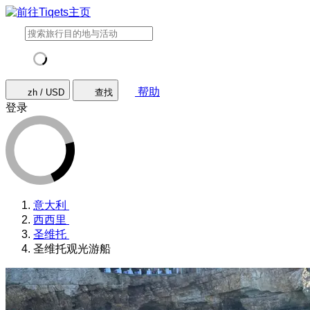
帮助
zh / USD
查找
登录
意大利
西西里
圣维托
圣维托观光游船