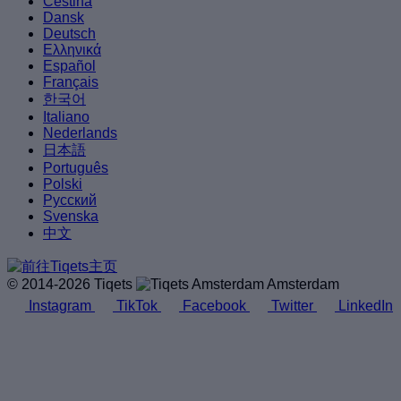
Čeština
Dansk
Deutsch
Ελληνικά
Español
Français
한국어
Italiano
Nederlands
日本語
Português
Polski
Русский
Svenska
中文
© 2014-2026 Tiqets
Amsterdam
Instagram
TikTok
Facebook
Twitter
LinkedIn