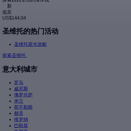
新
低至
US$144.04
圣维托的热门活动
圣维托观光游船
探索圣维托
意大利城市
罗马
威尼斯
佛罗伦萨
米兰
那不勒斯
都灵
维罗纳
巴勒莫