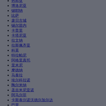
热那亚
博洛尼亚
锡耶纳
比萨
庞贝古城
锡尔苗内
卡普里
卡塔尼亚
拉文纳
拉斯佩齐亚
科莫
特拉帕尼
阿格里真托
里米尼
摩德纳
马泰拉
埃尔科拉诺
陶尔米纳
圣吉米尼亚诺
阿马尔菲
卡斯泰尔诺沃德尔加尔达
巴里