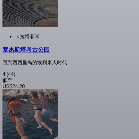
卡拉塔菲米
塞杰斯塔考古公园
回到西西里岛的埃利米人时代
4
(44)
低至
US$24.20