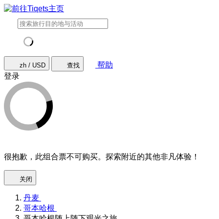
帮助
zh / USD
查找
登录
很抱歉，此组合票不可购买。探索附近的其他非凡体验！
关闭
丹麦
哥本哈根
哥本哈根随上随下观光之旅