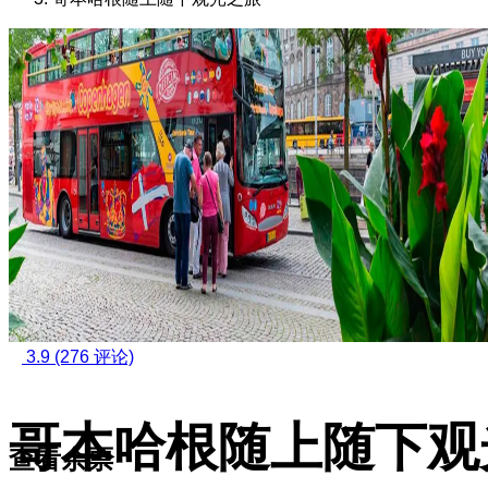
3.9
(276 评论)
哥本哈根随上随下观
查看余票