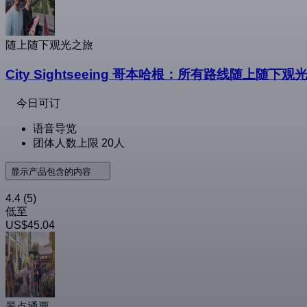
随上随下观光之旅
City Sightseeing 哥本哈根：所有路线随上随下
今日可订
语音导览
团体人数上限 20人
显示产品包含的内容
4.4
(5)
低至
US$45.04
景点通票