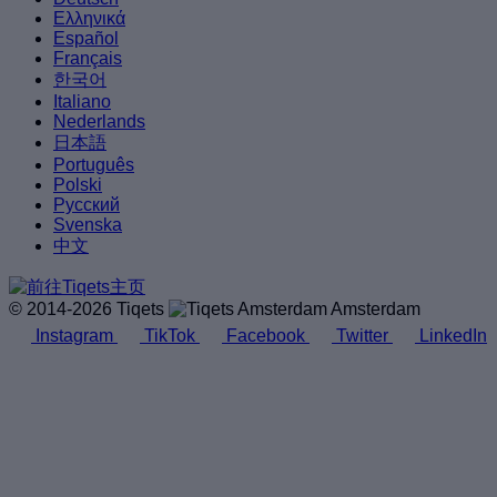
Ελληνικά
Español
Français
한국어
Italiano
Nederlands
日本語
Português
Polski
Русский
Svenska
中文
© 2014-2026 Tiqets
Amsterdam
Instagram
TikTok
Facebook
Twitter
LinkedIn