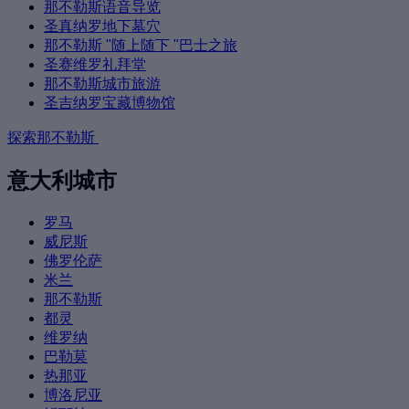
那不勒斯语音导览
圣真纳罗地下墓穴
那不勒斯 "随上随下 "巴士之旅
圣赛维罗礼拜堂
那不勒斯城市旅游
圣吉纳罗宝藏博物馆
探索那不勒斯
意大利城市
罗马
威尼斯
佛罗伦萨
米兰
那不勒斯
都灵
维罗纳
巴勒莫
热那亚
博洛尼亚