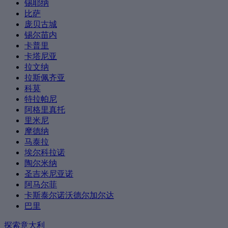
锡耶纳
比萨
庞贝古城
锡尔苗内
卡普里
卡塔尼亚
拉文纳
拉斯佩齐亚
科莫
特拉帕尼
阿格里真托
里米尼
摩德纳
马泰拉
埃尔科拉诺
陶尔米纳
圣吉米尼亚诺
阿马尔菲
卡斯泰尔诺沃德尔加尔达
巴里
探索意大利