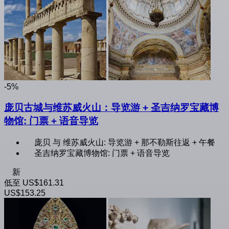
-5%
庞贝古城与维苏威火山：导览游 + 圣吉纳罗宝藏博
物馆: 门票 + 语音导览
庞贝 与 维苏威火山: 导览游 + 那不勒斯往返 + 午餐
圣吉纳罗宝藏博物馆: 门票 + 语音导览
新
低至
US$161.31
US$153.25