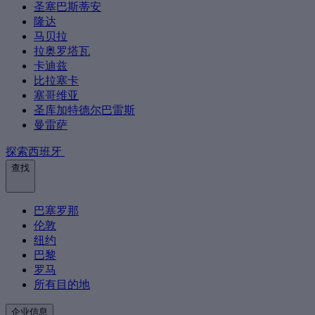
圣塞巴斯蒂安
隆达
马贝拉
拉奥罗塔瓦
卡迪兹
比拉塞卡
塞哥维亚
圣库加特德尔巴雷斯
曼雷萨
探索西班牙
查找
巴塞罗那
伦敦
纽约
巴黎
罗马
所有目的地
企业信息