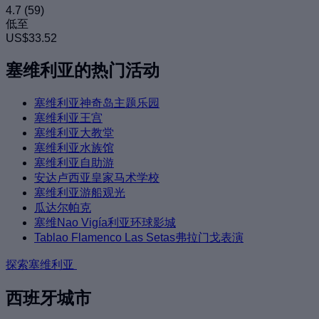
4.7
(59)
低至
US$33.52
塞维利亚的热门活动
塞维利亚神奇岛主题乐园
塞维利亚王宫
塞维利亚大教堂
塞维利亚水族馆
塞维利亚自助游
安达卢西亚皇家马术学校
塞维利亚游船观光
瓜达尔帕克
塞维Nao Vigía利亚环球影城
Tablao Flamenco Las Setas弗拉门戈表演
探索塞维利亚
西班牙城市