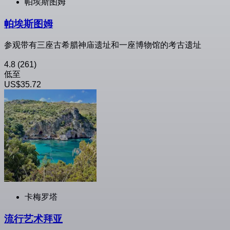
帕埃斯图姆
帕埃斯图姆
参观带有三座古希腊神庙遗址和一座博物馆的考古遗址
4.8
(261)
低至
US$35.72
卡梅罗塔
流行艺术拜亚