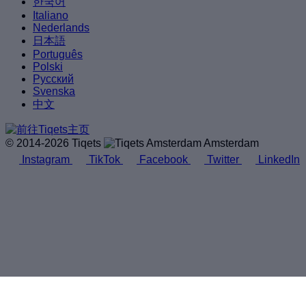
한국어
Italiano
Nederlands
日本語
Português
Polski
Русский
Svenska
中文
© 2014-2026 Tiqets
Amsterdam
Instagram
TikTok
Facebook
Twitter
LinkedIn