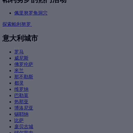
佩里努罗角洞穴
探索帕利努罗
意大利城市
罗马
威尼斯
佛罗伦萨
米兰
那不勒斯
都灵
维罗纳
巴勒莫
热那亚
博洛尼亚
锡耶纳
比萨
庞贝古城
锡尔苗内