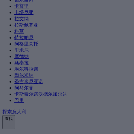
卡普里
卡塔尼亚
拉文纳
拉斯佩齐亚
科莫
特拉帕尼
阿格里真托
里米尼
摩德纳
马泰拉
埃尔科拉诺
陶尔米纳
圣吉米尼亚诺
阿马尔菲
卡斯泰尔诺沃德尔加尔达
巴里
探索意大利
查找