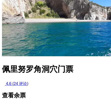
佩里努罗角洞穴门票
4.6
(24 评论)
查看余票