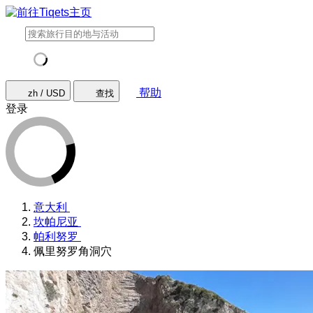
帮助
zh / USD
查找
登录
意大利
坎帕尼亚
帕利努罗
佩里努罗角洞穴