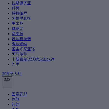
拉斯佩齐亚
科莫
特拉帕尼
阿格里真托
里米尼
摩德纳
马泰拉
埃尔科拉诺
陶尔米纳
圣吉米尼亚诺
阿马尔菲
卡斯泰尔诺沃德尔加尔达
巴里
探索意大利
查找
巴塞罗那
伦敦
纽约