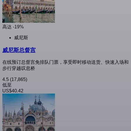
高达 -19%
威尼斯
威尼斯总督宫
在线预订总督宫免排队门票，享受即时移动送货、快速入场和
步行穿越叹息桥
4.5
(17,865)
低至
US$40.42