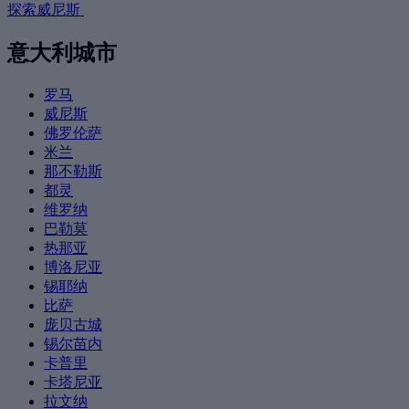
探索威尼斯
意大利城市
罗马
威尼斯
佛罗伦萨
米兰
那不勒斯
都灵
维罗纳
巴勒莫
热那亚
博洛尼亚
锡耶纳
比萨
庞贝古城
锡尔苗内
卡普里
卡塔尼亚
拉文纳