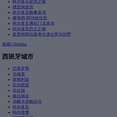
科尔多瓦徒步之旅
维亚纳皇宫
科尔多瓦晚餐表演
麦地那-阿沙哈拉宫
科尔多瓦弗拉门戈表演
科尔多瓦巴士之旅
富恩特阿拉莫考古遗址罗马别墅
探索Córdoba
西班牙城市
巴塞罗那
马德里
塞维利亚
瓦伦西亚
马拉加
格拉纳达
马略卡岛帕尔马
科尔多瓦
特内里费