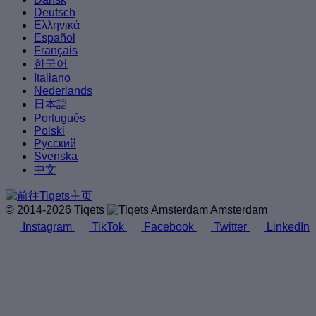
Deutsch
Ελληνικά
Español
Français
한국어
Italiano
Nederlands
日本語
Português
Polski
Русский
Svenska
中文
© 2014-2026 Tiqets
Amsterdam
Instagram
TikTok
Facebook
Twitter
LinkedIn