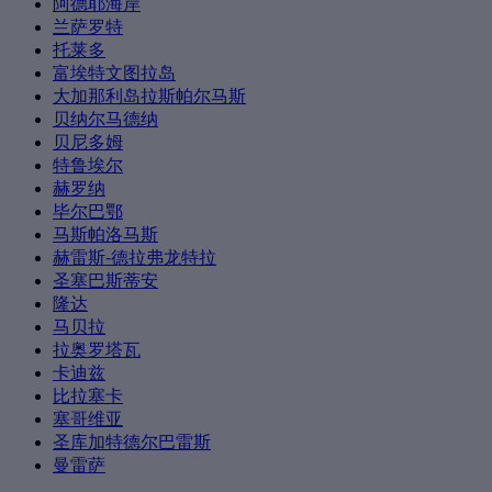
阿德耶海岸
兰萨罗特
托莱多
富埃特文图拉岛
大加那利岛拉斯帕尔马斯
贝纳尔马德纳
贝尼多姆
特鲁埃尔
赫罗纳
毕尔巴鄂
马斯帕洛马斯
赫雷斯-德拉弗龙特拉
圣塞巴斯蒂安
隆达
马贝拉
拉奥罗塔瓦
卡迪兹
比拉塞卡
塞哥维亚
圣库加特德尔巴雷斯
曼雷萨