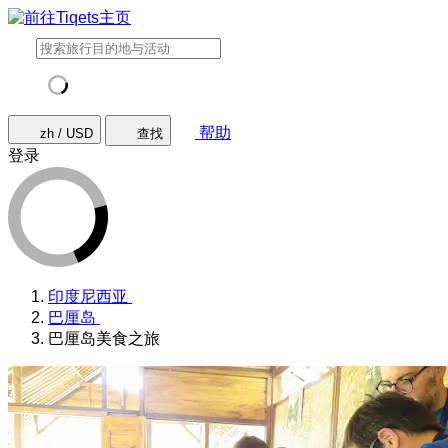
帮助
zh / USD
查找
登录
印度尼西亚
巴厘岛
巴厘岛美食之旅