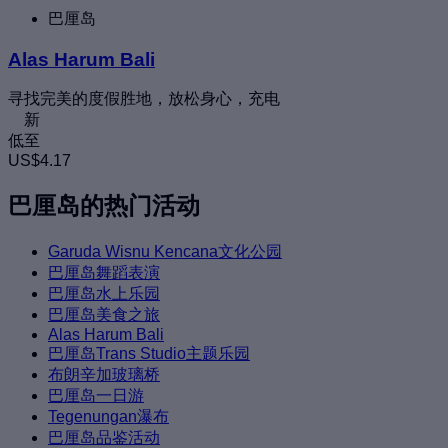
巴厘岛
Alas Harum Bali
寻找完美的度假胜地，放松身心，充电
新
低至
US$4.17
巴厘岛的热门活动
Garuda Wisnu Kencana文化公园
巴厘岛舞蹈表演
巴厘岛水上乐园
巴厘岛美食之旅
Alas Harum Bali
巴厘岛Trans Studio主题乐园
布朗辛加玻璃桥
巴厘岛一日游
Tegenungan瀑布
巴厘岛品鉴活动