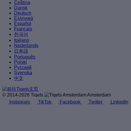
Čeština
Dansk
Deutsch
Ελληνικά
Español
Français
한국어
Italiano
Nederlands
日本語
Português
Polski
Русский
Svenska
中文
© 2014-2026 Tiqets
Amsterdam
Instagram
TikTok
Facebook
Twitter
LinkedIn