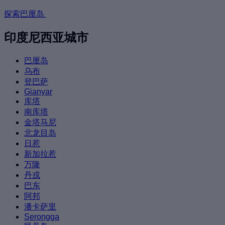
探索巴厘岛
印度尼西亚城市
巴厘岛
乌布
登巴萨
Gianyar
库塔
南库塔
金塔马尼
北龙目岛
日惹
新加拉惹
万隆
丹戎
巴东
阿邦
潘卡萨里
Serongga