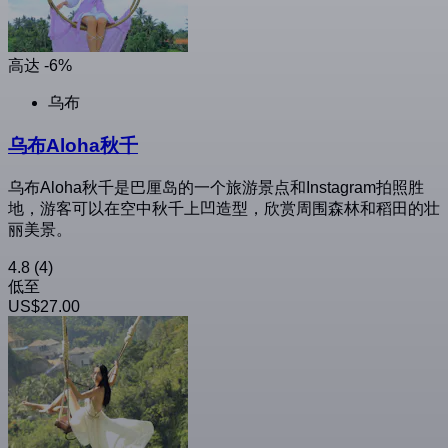
高达 -6%
乌布
乌布Aloha秋千
乌布Aloha秋千是巴厘岛的一个旅游景点和Instagram拍照胜
地，游客可以在空中秋千上凹造型，欣赏周围森林和稻田的壮
丽美景。
4.8
(4)
低至
US$27.00