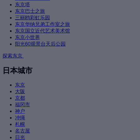
东京塔
东京巴士之旅
三丽鸥彩虹乐园
东京华纳兄弟工作室之旅
东京国立近代艺术美术馆
东京小世界
阳光60观景台天后公园
探索东京
日本城市
东京
大阪
京都
福冈市
神户
冲绳
札幌
名古屋
日光