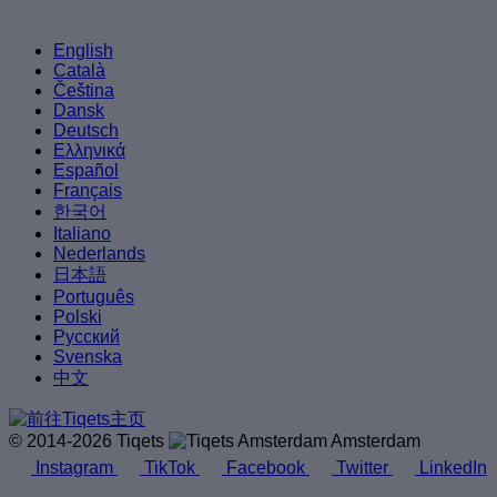
English
Català
Čeština
Dansk
Deutsch
Ελληνικά
Español
Français
한국어
Italiano
Nederlands
日本語
Português
Polski
Русский
Svenska
中文
© 2014-2026 Tiqets
Amsterdam
Instagram
TikTok
Facebook
Twitter
LinkedIn