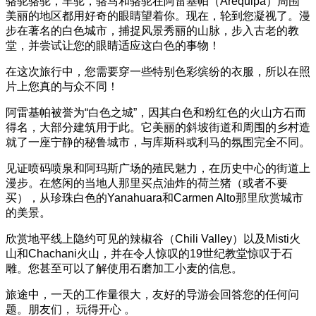
骆驼骆驼，羊驼，骆马和骆驼在阿雷基帕（Arequipa）周围
美丽的地区都用好奇的眼睛望着你。现在，轮到您凝视了。漫
步在著名的白色城市，捕捉风景秀丽的山脉，步入古老的教
堂，并尝试让您的眼睛适应这白色的事物！
在这次旅行中，您需要穿一些特别色彩缤纷的衣服，所以在照
片上您真的与众不同！
阿雷基帕被誉为“白色之城”，因其白色和粉红色的火山方石而
得名，大部分建筑用于此。它美丽的斜坡街道和周围的乡村造
就了一座宁静的秘鲁城市，与库斯科或利马的氛围完全不同。
见证喷码喷泉和阿玛斯广场的殖民魅力，在历史中心的街道上
漫步。在悠闲的当地人那里买点油炸的荷兰猪（或者不要
买），从珍珠白色的Yanahuara和Carmen Alto那里欣赏城市
的美景。
欣赏地平线上隐约可见的辣椒谷（Chili Valley）以及Misti火
山和Chachani火山，并在令人惊叹的19世纪教堂惊叹于石
雕。您甚至可以了解使用石磨加工小麦的信息。
旅途中，一天的工作量很大，友好的导游会回答您的任何问
题。朋友们， 玩得开心 。