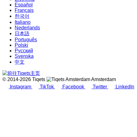
Español
Français
한국어
Italiano
Nederlands
日本語
Português
Polski
Русский
Svenska
中文
© 2014-2026 Tiqets
Amsterdam
Instagram
TikTok
Facebook
Twitter
LinkedIn