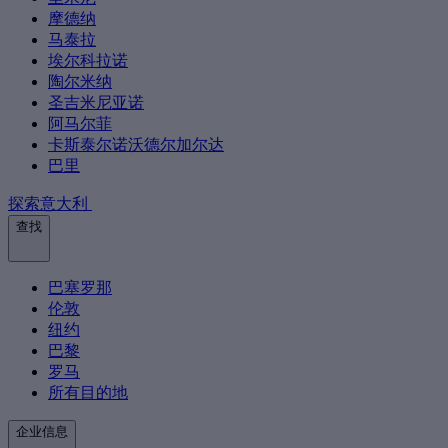
摩德纳
马泰拉
埃尔科拉诺
陶尔米纳
圣吉米尼亚诺
阿马尔菲
卡斯泰尔诺沃德尔加尔达
巴里
探索意大利
查找
巴塞罗那
伦敦
纽约
巴黎
罗马
所有目的地
企业信息