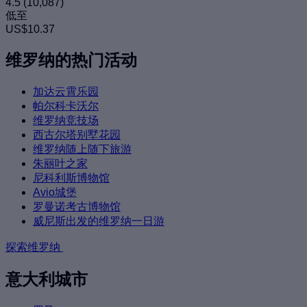
4.5
(10,087)
低至
US$10.37
维罗纳的热门活动
加达云霄乐园
帕尔科卡沃尔
维罗纳竞技场
西古尔塔别墅花园
维罗纳随上随下旅游
朱丽叶之家
尼科利斯博物馆
Avio城堡
罗曼诺考古博物馆
威尼斯出发的维罗纳一日游
探索维罗纳
意大利城市