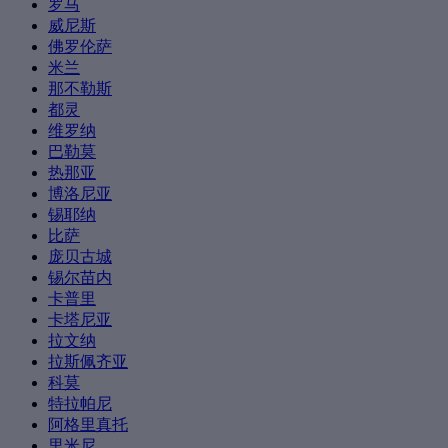
罗马
威尼斯
佛罗伦萨
米兰
那不勒斯
都灵
维罗纳
巴勒莫
热那亚
博洛尼亚
锡耶纳
比萨
庞贝古城
锡尔苗内
卡普里
卡塔尼亚
拉文纳
拉斯佩齐亚
科莫
特拉帕尼
阿格里真托
里米尼