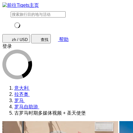
帮助
zh / USD
查找
登录
意大利
拉齐奥
罗马
罗马自助游
古罗马时期多媒体视频 + 圣天使堡