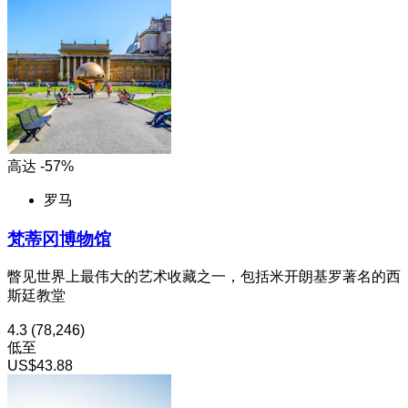
高达 -57%
罗马
梵蒂冈博物馆
瞥见世界上最伟大的艺术收藏之一，包括米开朗基罗著名的西
斯廷教堂
4.3
(78,246)
低至
US$43.88