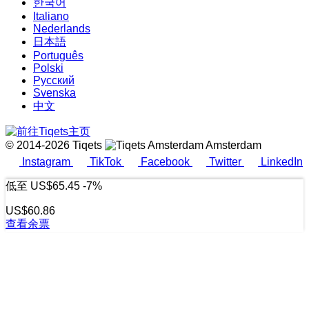
한국어
Italiano
Nederlands
日本語
Português
Polski
Русский
Svenska
中文
© 2014-2026 Tiqets
Amsterdam
Instagram
TikTok
Facebook
Twitter
LinkedIn
低至
US$65.45
-7%
US$60.86
查看余票