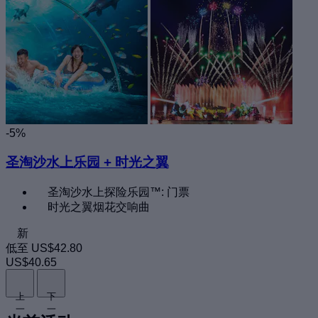
-5%
圣淘沙水上乐园 + 时光之翼
圣淘沙水上探险乐园™: 门票
时光之翼烟花交响曲
新
低至
US$42.80
US$40.65
上
下
一
一