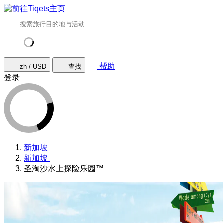
帮助
zh / USD
查找
登录
新加坡
新加坡
圣淘沙水上探险乐园™