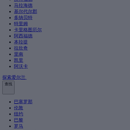
马拉海德
基尔代尔郡
多纳贝特
特里姆
卡里格图厄尔
阿西福德
本拉提
拉欣奇
里南
凯里
阿沃卡
探索爱尔兰
查找
巴塞罗那
伦敦
纽约
巴黎
罗马