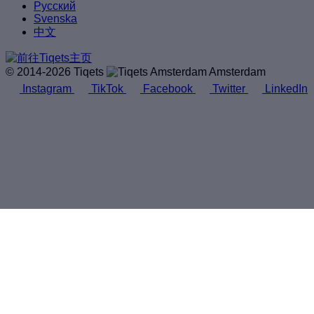
Русский
Svenska
中文
© 2014-2026 Tiqets
Amsterdam
Instagram
TikTok
Facebook
Twitter
LinkedIn