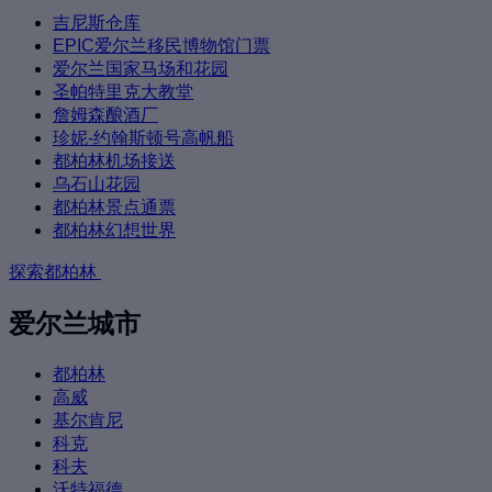
吉尼斯仓库
EPIC爱尔兰移民博物馆门票
爱尔兰国家马场和花园
圣帕特里克大教堂
詹姆森酿酒厂
珍妮-约翰斯顿号高帆船
都柏林机场接送
乌石山花园
都柏林景点通票
都柏林幻想世界
探索都柏林
爱尔兰城市
都柏林
高威
基尔肯尼
科克
科夫
沃特福德