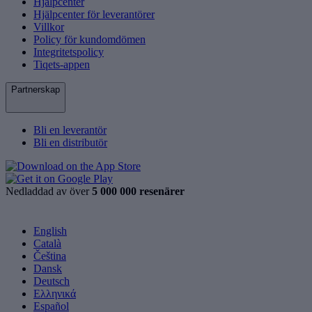
Hjälpcenter
Hjälpcenter för leverantörer
Villkor
Policy för kundomdömen
Integritetspolicy
Tiqets-appen
Partnerskap
Bli en leverantör
Bli en distributör
Nedladdad av över
5 000 000 resenärer
English
Català
Čeština
Dansk
Deutsch
Ελληνικά
Español