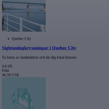
Quebec City
Sightseeingkryssningar i Quebec City
Ta foton av landmärken och lär dig lokal historia
4,6
(9)
Från
46,59 US$