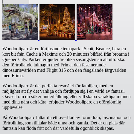
Woodooliparc är en förtjusande temapark i Scott, Beauce, bara en
kort bit från Cache à Maxime och 20 minuters bilfärd från broarna i
Quebec City. Parken erbjuder tre olika säsongsteman att utforska:
den förtrollande julmagin med Frima, den fascinerande
dinosaurievärlden med Flight 315 och den fängslande färgvärlden
med Frima.
Woodooliparc är det perfekta resmålet för familjen, med en
möjlighet att fly det vanliga och fördjupa sig i en värld av fantasi.
Oavsett om du söker underhållning eller vill skapa varaktiga minnen
med dina nära och kära, erbjuder Woodooliparc en oförglömlig
upplevelse.
På Woodooliparc hittar du ett överflöd av förundran, fascination och
förtrollning som tilltalar både unga och gamla. Det är en plats där
fantasin kan flöda fritt och där värdefulla ögonblick skapas.