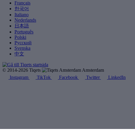
Français
한국어
Italiano
Nederlands
日本語
Português
Polski
Русский
Svenska
中文
© 2014-2026 Tiqets
Amsterdam
Instagram
TikTok
Facebook
Twitter
LinkedIn