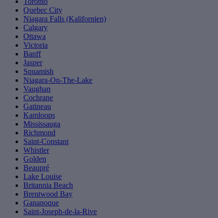
Toronto
Quebec City
Niagara Falls (Kalifornien)
Calgary
Ottawa
Victoria
Banff
Jasper
Squamish
Niagara-On-The-Lake
Vaughan
Cochrane
Gatineau
Kamloops
Mississauga
Richmond
Saint-Constant
Whistler
Golden
Beaupré
Lake Louise
Britannia Beach
Brentwood Bay
Gananoque
Saint-Joseph-de-la-Rive