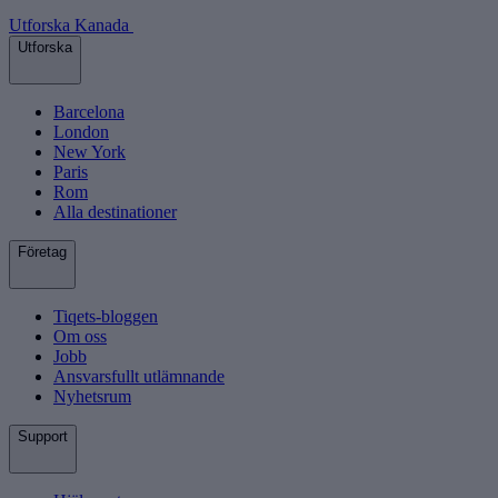
Utforska Kanada
Utforska
Barcelona
London
New York
Paris
Rom
Alla destinationer
Företag
Tiqets-bloggen
Om oss
Jobb
Ansvarsfullt utlämnande
Nyhetsrum
Support