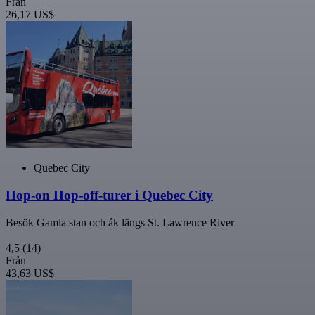
Från
26,17 US$
Quebec City
Hop-on Hop-off-turer i Quebec City
Besök Gamla stan och åk längs St. Lawrence River
4,5
(14)
Från
43,63 US$