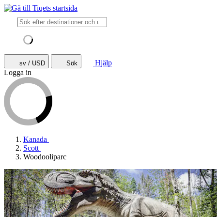
Hjälp
sv / USD
Sök
Logga in
Kanada
Scott
Woodooliparc