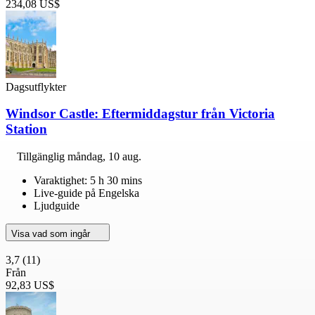
234,08 US$
Dagsutflykter
Windsor Castle: Eftermiddagstur från Victoria
Station
Tillgänglig
måndag, 10 aug.
Varaktighet: 5 h 30 mins
Live-guide på Engelska
Ljudguide
Visa vad som ingår
3,7
(11)
Från
92,83 US$