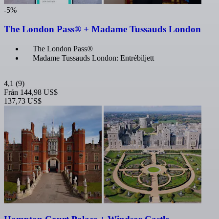
-5%
The London Pass® + Madame Tussauds London
The London Pass®
Madame Tussauds London: Entrébiljett
4,1
(9)
Från
144,98 US$
137,73 US$