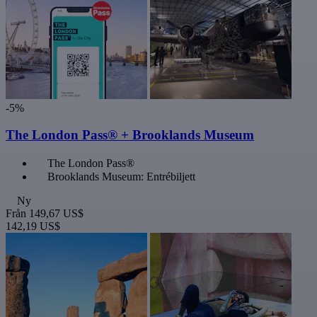
-5%
The London Pass® + Brooklands Museum
The London Pass®
Brooklands Museum: Entrébiljett
Ny
Från
149,67 US$
142,19 US$