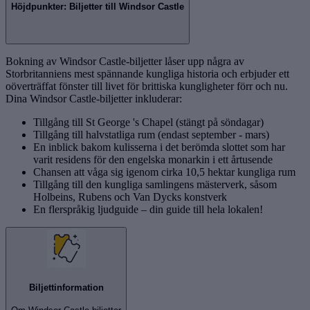
Höjdpunkter: Biljetter till Windsor Castle
Bokning av Windsor Castle-biljetter låser upp några av
Storbritanniens mest spännande kungliga historia och erbjuder ett
oöverträffat fönster till livet för brittiska kungligheter förr och nu.
Dina Windsor Castle-biljetter inkluderar:
Tillgång till St George 's Chapel (stängt på söndagar)
Tillgång till halvstatliga rum (endast september - mars)
En inblick bakom kulisserna i det berömda slottet som har
varit residens för den engelska monarkin i ett årtusende
Chansen att våga sig igenom cirka 10,5 hektar kungliga rum
Tillgång till den kungliga samlingens mästerverk, såsom
Holbeins, Rubens och Van Dycks konstverk
En flerspråkig ljudguide – din guide till hela lokalen!
Biljettinformation