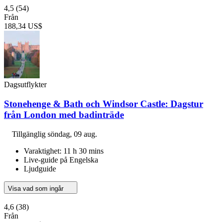
4,5
(54)
Från
188,34 US$
Dagsutflykter
Stonehenge & Bath och Windsor Castle: Dagstur
från London med badinträde
Tillgänglig
söndag, 09 aug.
Varaktighet: 11 h 30 mins
Live-guide på Engelska
Ljudguide
Visa vad som ingår
4,6
(38)
Från