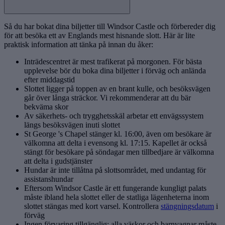
Så du har bokat dina biljetter till Windsor Castle och förbereder dig
för att besöka ett av Englands mest hisnande slott. Här är lite
praktisk information att tänka på innan du åker:
Inträdescentret är mest trafikerat på morgonen. För bästa
upplevelse bör du boka dina biljetter i förväg och anlända
efter middagstid
Slottet ligger på toppen av en brant kulle, och besöksvägen
går över långa sträckor. Vi rekommenderar att du bär
bekväma skor
Av säkerhets- och trygghetsskäl arbetar ett envägssystem
längs besöksvägen inuti slottet
St George 's Chapel stänger kl. 16:00, även om besökare är
välkomna att delta i evensong kl. 17:15. Kapellet är också
stängt för besökare på söndagar men tillbedjare är välkomna
att delta i gudstjänster
Hundar är inte tillåtna på slottsområdet, med undantag för
assistanshundar
Eftersom Windsor Castle är ett fungerande kungligt palats
måste ibland hela slottet eller de statliga lägenheterna inom
slottet stängas med kort varsel. Kontrollera
stängningsdatum
i
förväg
Ingen förvaring tillgänglig; alla väskor och barnvagnar måste