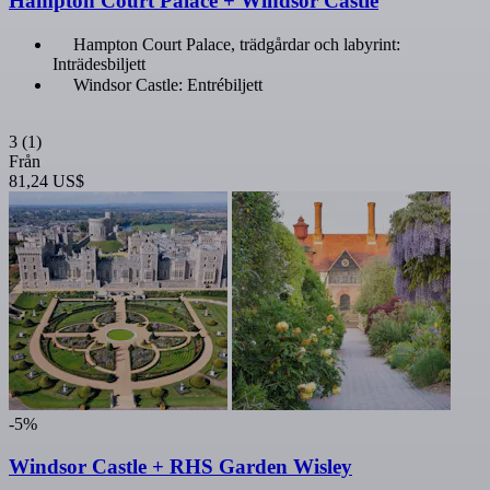
Hampton Court Palace + Windsor Castle
Hampton Court Palace, trädgårdar och labyrint:
Inträdesbiljett
Windsor Castle: Entrébiljett
3
(1)
Från
81,24 US$
-5%
Windsor Castle + RHS Garden Wisley