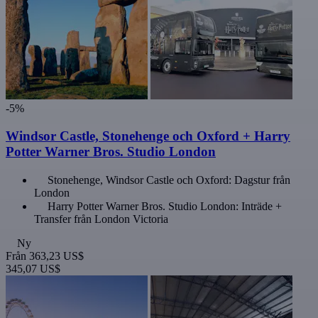
-5%
Windsor Castle, Stonehenge och Oxford + Harry
Potter Warner Bros. Studio London
Stonehenge, Windsor Castle och Oxford: Dagstur från
London
Harry Potter Warner Bros. Studio London: Inträde +
Transfer från London Victoria
Ny
Från
363,23 US$
345,07 US$