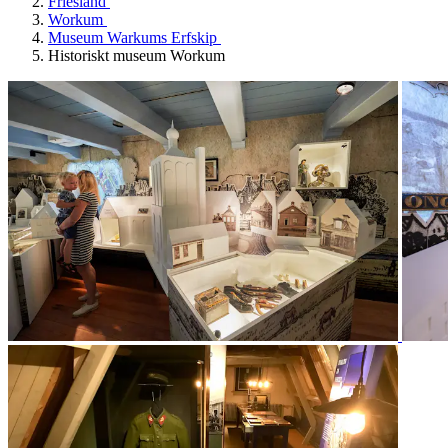
Friesland
Workum
Museum Warkums Erfskip
Historiskt museum Workum