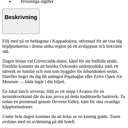
Personliga utgifter
Beskrivning
Följ med på en heldagstur i Kappadokien, utformad för att visa dig
höjdpunkterna i denna unika region på ett avslappnat och bekvämt
sätt.
Dagen börjar vid Güvercinlik-dalen, känd för sin fridfulla utsikt.
Därifrån kommer du att besöka Özkonaks underjordiska stad, ett
nätverk av tunnlar och rum som byggdes för århundraden sedan.
Därefter beger du dig till antingen Paşabağlar eller Zelve Open Air
Museum — båda ingår i din biljett.
En lokal lunch serveras, följt av ett stopp i Avanos för en
keramikverkstad där du kan prova på detta traditionella hantverk. Ta
sedan en promenad genom Devrent Valley, känt för sina ovanliga
klippformationer.
Under hela dagen kommer du att ledas av en kunnig guide. Turen
avslutas med en avlämning på ditt hotell.