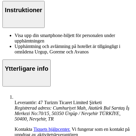
Instruktioner
Visa upp din smartphone-biljett för personalen under
upphämtningen
Upphämtning och avlämning på hotellet är tillgängligt i
områdena Urgup, Goreme och Avanos
Ytterligare info
Leverantör: 47 Turizm Ticaret Limited Şirketi
Registrerad adress: Cumhuriyet Mah, Atatürk Bul Sarıtaş İş
Merkezi No:70/15, 50350 Ürgüp / Nevşehir TÜRKİYE,
50400, Nevşehir, TR
Kontakta
Tiquets hjälpcenter.
Vi fungerar som en kontakt på
uppdrag av aktivitetsleverantören