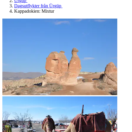
Ürgüp
Dagsutflykter från Ürgüp
Kappadokien: Mixtur