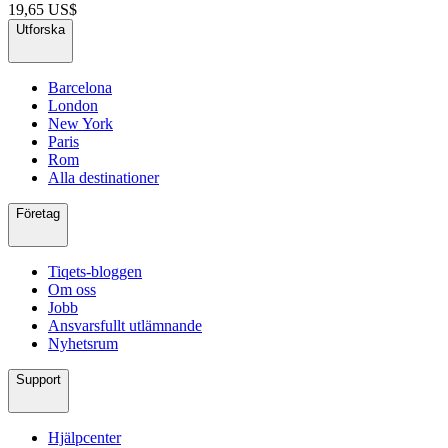
19,65 US$
Utforska
Barcelona
London
New York
Paris
Rom
Alla destinationer
Företag
Tiqets-bloggen
Om oss
Jobb
Ansvarsfullt utlämnande
Nyhetsrum
Support
Hjälpcenter