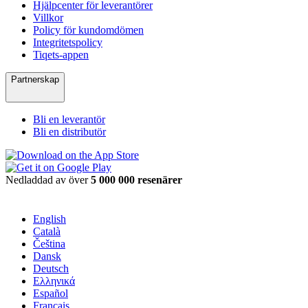
Hjälpcenter för leverantörer
Villkor
Policy för kundomdömen
Integritetspolicy
Tiqets-appen
Partnerskap
Bli en leverantör
Bli en distributör
Nedladdad av över
5 000 000 resenärer
English
Català
Čeština
Dansk
Deutsch
Ελληνικά
Español
Français