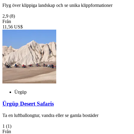
Flyg över klippiga landskap och se unika klippformationer
2,9
(8)
Från
11,56 US$
Ürgüp
Ürgüp Desert Safaris
Ta en luftballongtur, vandra eller se gamla bostäder
1
(1)
Från