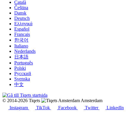
Català
Čeština
Dansk
Deutsch
Ελληνικά
Español
Français
한국어
Italiano
Nederlands
日本語
Português
Polski
Русский
Svenska
中文
© 2014-2026 Tiqets
Amsterdam
Instagram
TikTok
Facebook
Twitter
LinkedIn