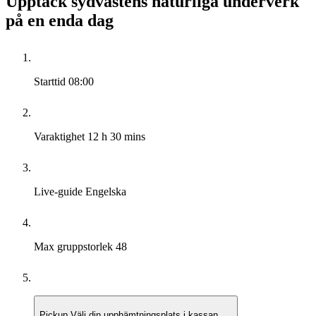
Upptäck sydvästens naturliga underverk
på en enda dag
Starttid
08:00
Varaktighet
12 h 30 mins
Live-guide
Engelska
Max gruppstorlek
48
Pickup
Välj din upphämtningsplats i kassan