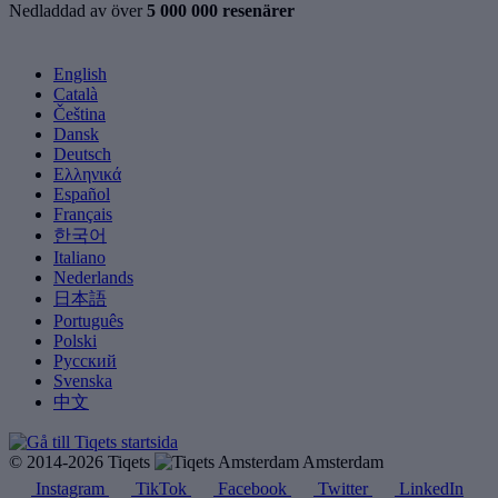
Nedladdad av över
5 000 000 resenärer
English
Català
Čeština
Dansk
Deutsch
Ελληνικά
Español
Français
한국어
Italiano
Nederlands
日本語
Português
Polski
Русский
Svenska
中文
© 2014-2026 Tiqets
Amsterdam
Instagram
TikTok
Facebook
Twitter
LinkedIn