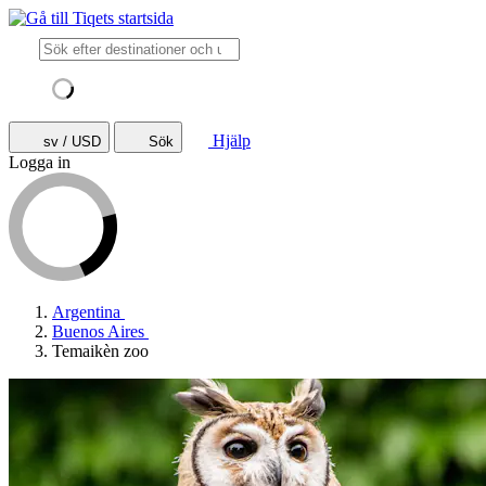
Hjälp
sv / USD
Sök
Logga in
Argentina
Buenos Aires
Temaikèn zoo