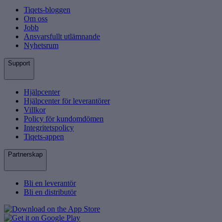
Tiqets-bloggen
Om oss
Jobb
Ansvarsfullt utlämnande
Nyhetsrum
Support
Hjälpcenter
Hjälpcenter för leverantörer
Villkor
Policy för kundomdömen
Integritetspolicy
Tiqets-appen
Partnerskap
Bli en leverantör
Bli en distributör