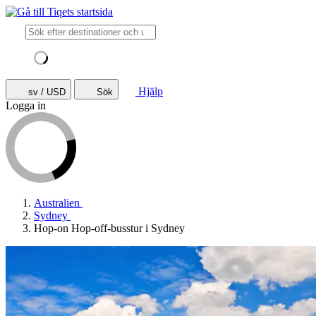
Hjälp
sv / USD
Sök
Logga in
Australien
Sydney
Hop-on Hop-off-busstur i Sydney