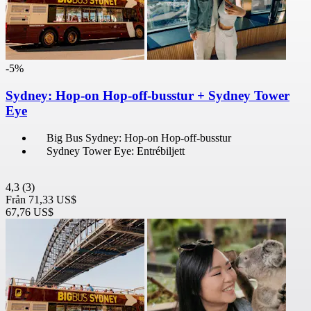
-5%
Sydney: Hop-on Hop-off-busstur + Sydney Tower
Eye
Big Bus Sydney: Hop-on Hop-off-busstur
Sydney Tower Eye: Entrébiljett
4,3
(3)
Från
71,33 US$
67,76 US$