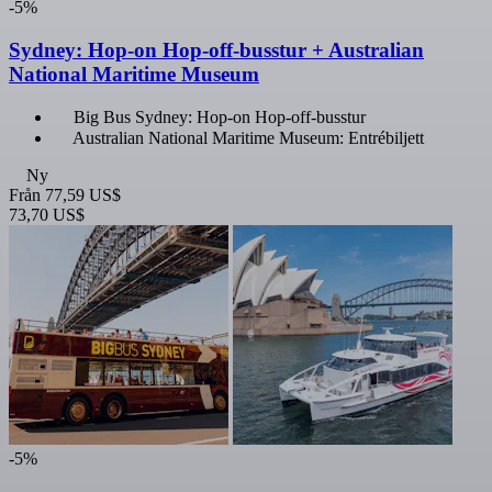
-5%
Sydney: Hop-on Hop-off-busstur + Australian
National Maritime Museum
Big Bus Sydney: Hop-on Hop-off-busstur
Australian National Maritime Museum: Entrébiljett
Ny
Från
77,59 US$
73,70 US$
-5%