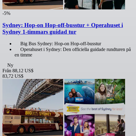
-5%
Sydney: Hop-on Hop-off-busstur + Operahuset i
Sydney 1-timmars guidad tur
Big Bus Sydney: Hop-on Hop-off-busstur
Operahuset i Sydney: Den officiella guidade rundturen på
en timme
Ny
Från
88,12 US$
83,72 US$