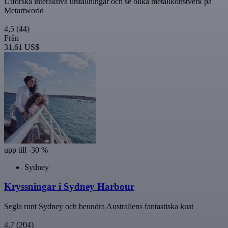
Utforska interaktiva utställningar och se olika metallkonstverk på
Metartworld
4,5
(44)
Från
31,61 US$
upp till -30 %
Sydney
Kryssningar i Sydney Harbour
Segla runt Sydney och beundra Australiens fantastiska kust
4,7
(204)