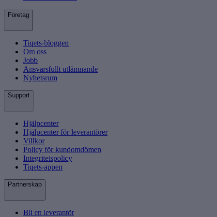
Företag
Tiqets-bloggen
Om oss
Jobb
Ansvarsfullt utlämnande
Nyhetsrum
Support
Hjälpcenter
Hjälpcenter för leverantörer
Villkor
Policy för kundomdömen
Integritetspolicy
Tiqets-appen
Partnerskap
Bli en leverantör