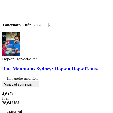
3 alternativ
• från
38,64 US$
Hop-on Hop-off-turer
Blue Mountains Sydney: Hop-on Hop-off-buss
Tillgänglig imorgon
Visa vad som ingår
4,6
(7)
Från
38,64 US$
Tiqets val