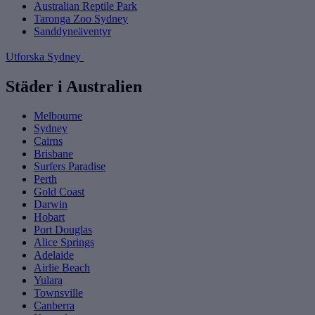
Australian Reptile Park
Taronga Zoo Sydney
Sanddyneäventyr
Utforska Sydney
Städer i Australien
Melbourne
Sydney
Cairns
Brisbane
Surfers Paradise
Perth
Gold Coast
Darwin
Hobart
Port Douglas
Alice Springs
Adelaide
Airlie Beach
Yulara
Townsville
Canberra