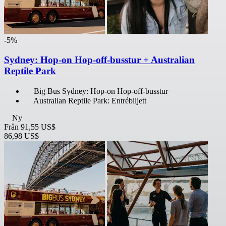
-5%
Sydney: Hop-on Hop-off-busstur + Australian
Reptile Park
Big Bus Sydney: Hop-on Hop-off-busstur
Australian Reptile Park: Entrébiljett
Ny
Från
91,55 US$
86,98 US$