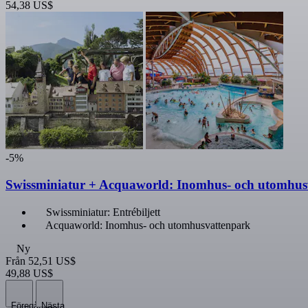
54,38 US$
-5%
Swissminiatur + Acquaworld: Inomhus- och utomhus
Swissminiatur: Entrébiljett
Acquaworld: Inomhus- och utomhusvattenpark
Ny
Från
52,51 US$
49,88 US$
Föregående
Nästa