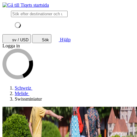
Hjälp
sv / USD
Sök
Logga in
Schweiz
Melide
Swissminiatur