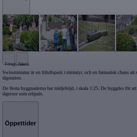
Föregående
Nästa
Swissminiatur är en friluftspark i miniatyr, och en fantastisk chans a
tågstation.
De flesta byggnaderna har midjehöjd, i skala 1:25. De byggdes för a
tågresor som erbjuds.
Öppettider