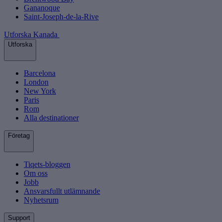
Gananoque
Saint-Joseph-de-la-Rive
Utforska Kanada
Utforska
Barcelona
London
New York
Paris
Rom
Alla destinationer
Företag
Tiqets-bloggen
Om oss
Jobb
Ansvarsfullt utlämnande
Nyhetsrum
Support