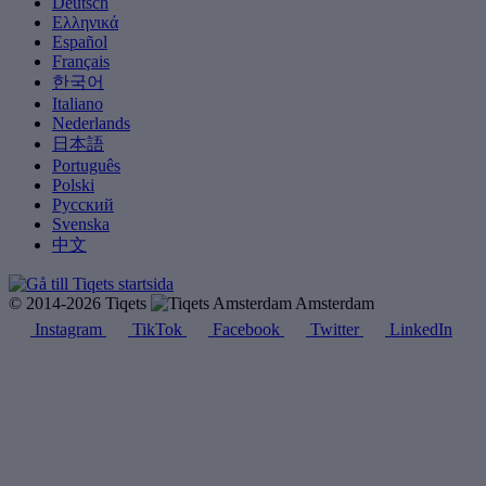
Deutsch
Ελληνικά
Español
Français
한국어
Italiano
Nederlands
日本語
Português
Polski
Русский
Svenska
中文
© 2014-2026 Tiqets
Amsterdam
Instagram
TikTok
Facebook
Twitter
LinkedIn