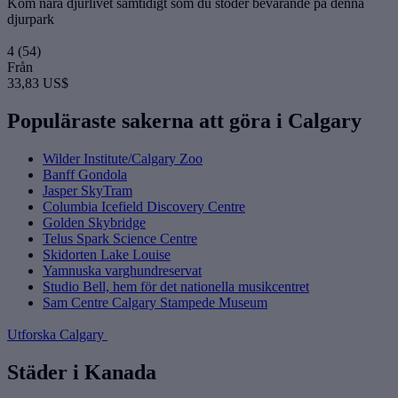
Kom nära djurlivet samtidigt som du stöder bevarande på denna
djurpark
4
(54)
Från
33,83 US$
Populäraste sakerna att göra i Calgary
Wilder Institute/Calgary Zoo
Banff Gondola
Jasper SkyTram
Columbia Icefield Discovery Centre
Golden Skybridge
Telus Spark Science Centre
Skidorten Lake Louise
Yamnuska varghundreservat
Studio Bell, hem för det nationella musikcentret
Sam Centre Calgary Stampede Museum
Utforska Calgary
Städer i Kanada