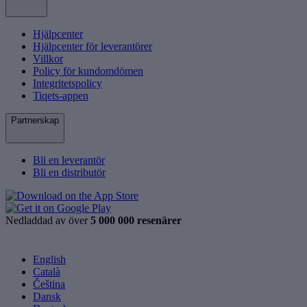
Hjälpcenter
Hjälpcenter för leverantörer
Villkor
Policy för kundomdömen
Integritetspolicy
Tiqets-appen
Partnerskap
Bli en leverantör
Bli en distributör
Nedladdad av över
5 000 000 resenärer
English
Català
Čeština
Dansk