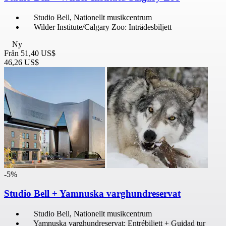
Studio Bell, Nationellt musikcentrum
Wilder Institute/Calgary Zoo: Inträdesbiljett
Ny
Från
51,40 US$
46,26 US$
-5%
Studio Bell + Yamnuska varghundreservat
Studio Bell, Nationellt musikcentrum
Yamnuska varghundreservat: Entrébiljett + Guidad tur