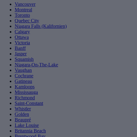
Vancouver
Montreal
Toronto
Quebec City
Niagara Falls (Kalifornien)
Calgary
Ottawa
Victoria
Banff
Jasper
Squamish
Niagara-On-The-Lake
Vaughan
Cochrane
Gatineau
Kamloops
Mississauga
Richmond
Saint-Constant
Whistler
Golden
Beaupré
Lake Louise
Britannia Beach
Brentwood Bay