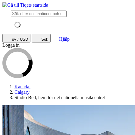
Hjälp
sv / USD
Sök
Logga in
Kanada
Calgary
Studio Bell, hem för det nationella musikcentret