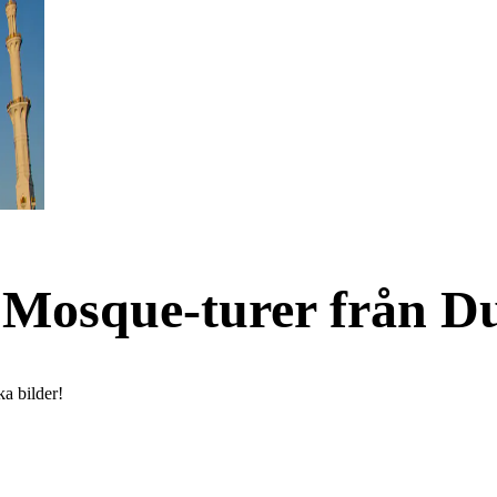
Mosque-turer från D
ka bilder!