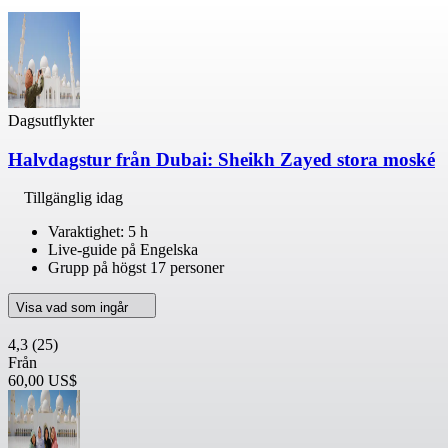
Dagsutflykter
Halvdagstur från Dubai: Sheikh Zayed stora moské
Tillgänglig idag
Varaktighet: 5 h
Live-guide på Engelska
Grupp på högst 17 personer
Visa vad som ingår
4,3
(25)
Från
60,00 US$