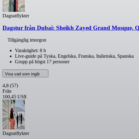
Dagsutflykter
Dagstur från Dubai: Sheikh Zayed Grand Mosque, Q
Tillgänglig imorgon
Varaktighet: 8 h
Live-guide på Tyska, Engelska, Franska, Italienska, Spanska
Grupp på högst 17 personer
Visa vad som ingår
4,8
(57)
Från
100,45 US$
Dagsutflykter