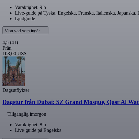
Varaktighet: 9 h
Live-guide på Tyska, Engelska, Franska, Italienska, Japanska,
Ljudguide
Visa vad som ingår
4,5
(41)
Från
108,00 US$
Dagsutflykter
Dagstur från Dubai: SZ Grand Mosque, Qasr Al Wata
Tillgänglig imorgon
Varaktighet: 8 h
Live-guide på Engelska