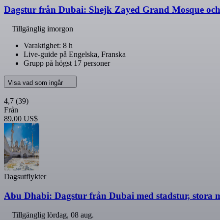
Dagstur från Dubai: Shejk Zayed Grand Mosque oc
Tillgänglig imorgon
Varaktighet: 8 h
Live-guide på Engelska, Franska
Grupp på högst 17 personer
Visa vad som ingår
4,7
(39)
Från
89,00 US$
Dagsutflykter
Abu Dhabi: Dagstur från Dubai med stadstur, stora 
Tillgänglig
lördag, 08 aug.