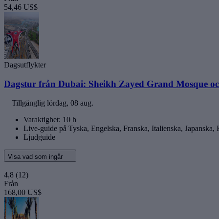
54,46 US$
Dagsutflykter
Dagstur från Dubai: Sheikh Zayed Grand Mosque oc
Tillgänglig
lördag, 08 aug.
Varaktighet: 10 h
Live-guide på Tyska, Engelska, Franska, Italienska, Japanska,
Ljudguide
Visa vad som ingår
4,8
(12)
Från
168,00 US$