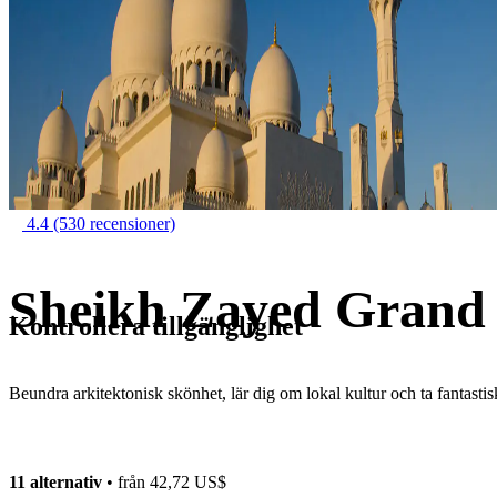
4.4
(530 recensioner)
Sheikh Zayed Grand 
Kontrollera tillgänglighet
Beundra arkitektonisk skönhet, lär dig om lokal kultur och ta fantastis
11 alternativ
• från
42,72 US$