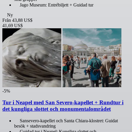
Jago Museum: Entrébiljett + Guidad tur
Ny
Från
43,88 US$
41,69 US$
-5%
Tur i Neapel med San Severo-kapellet + Rundtur i
det kungliga slottet och monumentalområdet
Sansevero-kapellet och Santa Chiara-klostret: Guidat
besök + stadsvandring
Guidad tur i Neapel: Kungliga slottet och