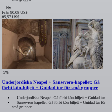
Ny
Från
90,08 US$
85,57 US$
-5%
Underjordiska Neapel + Sansevero-kapellet: Gå
förbi kön-biljett + Guidad tur för små grupper
Underjordiska Neapel: Gå förbi kön-biljett + Guidad tur
Sansevero-kapellet: Gå förbi kön-biljett + Guidad tur för
små grupper