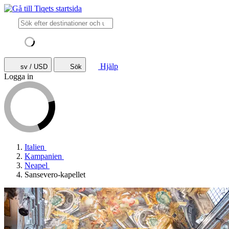
Hjälp
sv / USD
Sök
Logga in
Italien
Kampanien
Neapel
Sansevero-kapellet