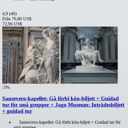
4,9
(40)
Från
76,80 US$
72,96 US$
-5%
Sansevero-kapellet: Gå förbi kön-biljett + Guidad
tur för små grupper + Jago Museum: Inträdesbiljett
+ guidad tur
Sansevero-kapellet: Gå förbi kön-biljett + Guidad tur för
små grupper