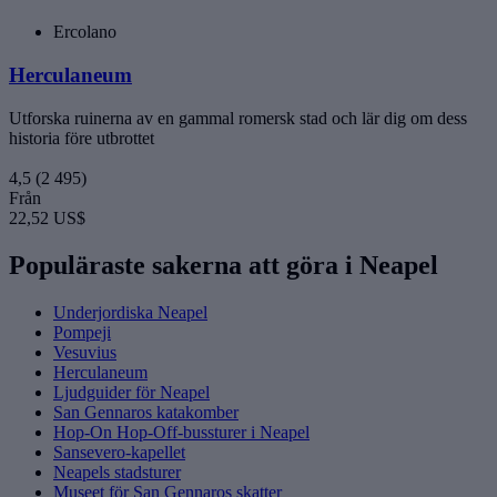
Ercolano
Herculaneum
Utforska ruinerna av en gammal romersk stad och lär dig om dess
historia före utbrottet
4,5
(2 495)
Från
22,52 US$
Populäraste sakerna att göra i Neapel
Underjordiska Neapel
Pompeji
Vesuvius
Herculaneum
Ljudguider för Neapel
San Gennaros katakomber
Hop-On Hop-Off-bussturer i Neapel
Sansevero-kapellet
Neapels stadsturer
Museet för San Gennaros skatter