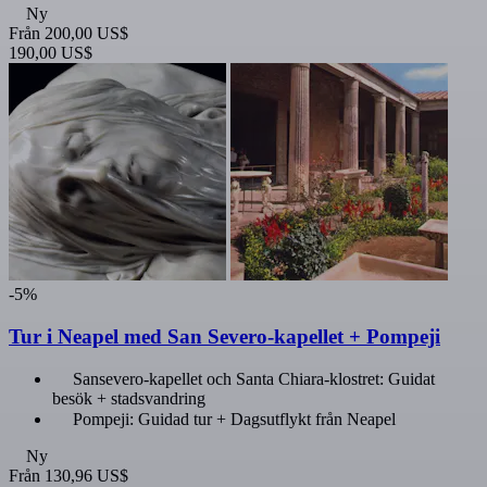
Ny
Från
200,00 US$
190,00 US$
-5%
Tur i Neapel med San Severo-kapellet + Pompeji
Sansevero-kapellet och Santa Chiara-klostret: Guidat
besök + stadsvandring
Pompeji: Guidad tur + Dagsutflykt från Neapel
Ny
Från
130,96 US$