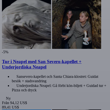
-5%
Tur i Neapel med San Severo-kapellet +
Underjordiska Neapel
Sansevero-kapellet och Santa Chiara-klostret: Guidat
besök + stadsvandring
Underjordiska Neapel: Gå förbi kön-biljett + Guidad tur +
Pizza och dryck
Ny
Från
94,12 US$
89,41 US$