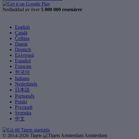
Nedladdad av över
5 000 000 resenärer
English
Català
Čeština
Dansk
Deutsch
Ελληνικά
Español
Français
한국어
Italiano
Nederlands
日本語
Português
Polski
Русский
Svenska
中文
© 2014-2026 Tiqets
Amsterdam