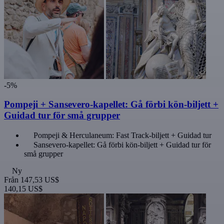
-5%
Pompeji + Sansevero-kapellet: Gå förbi kön-biljett +
Guidad tur för små grupper
Pompeji & Herculaneum: Fast Track-biljett + Guidad tur
Sansevero-kapellet: Gå förbi kön-biljett + Guidad tur för
små grupper
Ny
Från
147,53 US$
140,15 US$