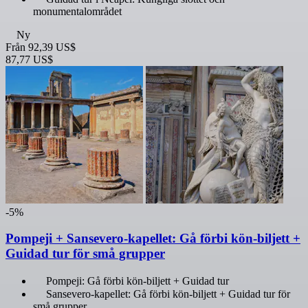
monumentalområdet
Ny
Från
92,39 US$
87,77 US$
-5%
Pompeji + Sansevero-kapellet: Gå förbi kön-biljett +
Guidad tur för små grupper
Pompeji: Gå förbi kön-biljett + Guidad tur
Sansevero-kapellet: Gå förbi kön-biljett + Guidad tur för
små grupper