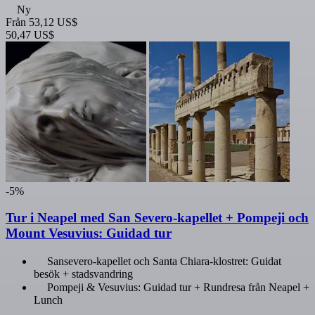
Ny
Från
53,12 US$
50,47 US$
-5%
Tur i Neapel med San Severo-kapellet + Pompeji och
Mount Vesuvius: Guidad tur
Sansevero-kapellet och Santa Chiara-klostret: Guidat
besök + stadsvandring
Pompeji & Vesuvius: Guidad tur + Rundresa från Neapel +
Lunch