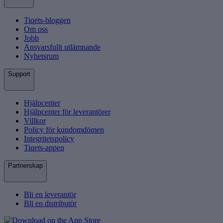
Tiqets-bloggen
Om oss
Jobb
Ansvarsfullt utlämnande
Nyhetsrum
Support
Hjälpcenter
Hjälpcenter för leverantörer
Villkor
Policy för kundomdömen
Integritetspolicy
Tiqets-appen
Partnerskap
Bli en leverantör
Bli en distributör