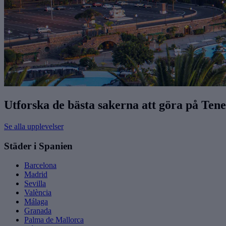
Utforska de bästa sakerna att göra på Tene
Se alla upplevelser
Städer i Spanien
Barcelona
Madrid
Sevilla
València
Málaga
Granada
Palma de Mallorca