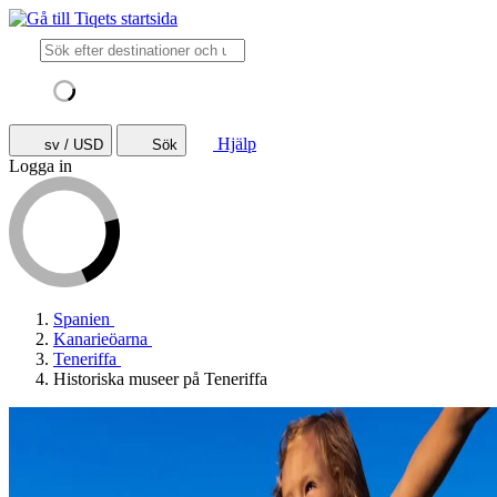
Hjälp
sv / USD
Sök
Logga in
Spanien
Kanarieöarna
Teneriffa
Historiska museer på Teneriffa