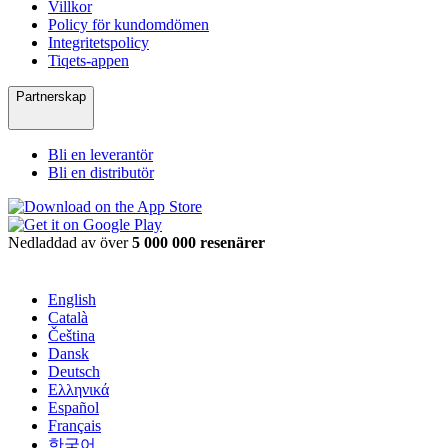
Villkor
Policy för kundomdömen
Integritetspolicy
Tiqets-appen
Partnerskap
Bli en leverantör
Bli en distributör
Nedladdad av över
5 000 000 resenärer
English
Català
Čeština
Dansk
Deutsch
Ελληνικά
Español
Français
한국어