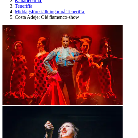
Kanarieöarna
Teneriffa
Middagsföreställningar på Teneriffa
Costa Adeje: Olé flamenco-show