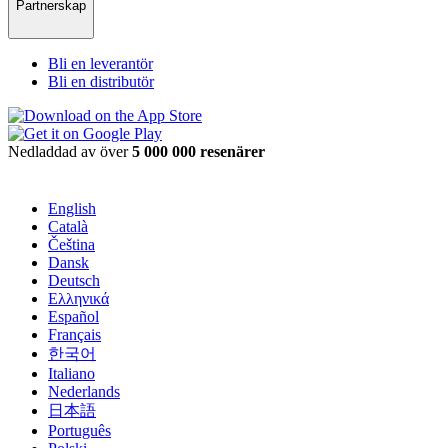
Partnerskap
Bli en leverantör
Bli en distributör
Nedladdad av över
5 000 000 resenärer
English
Català
Čeština
Dansk
Deutsch
Ελληνικά
Español
Français
한국어
Italiano
Nederlands
日本語
Português