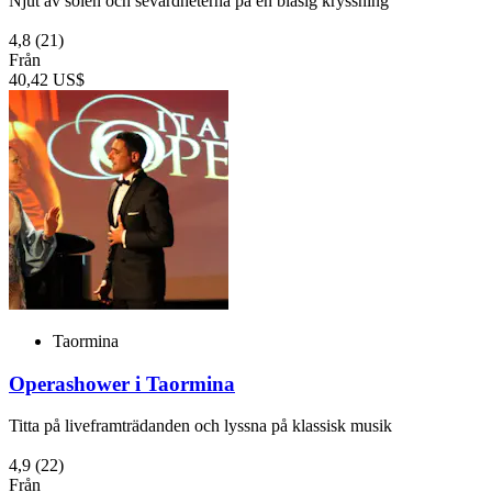
Njut av solen och sevärdheterna på en blåsig kryssning
4,8
(21)
Från
40,42 US$
Taormina
Operashower i Taormina
Titta på liveframträdanden och lyssna på klassisk musik
4,9
(22)
Från