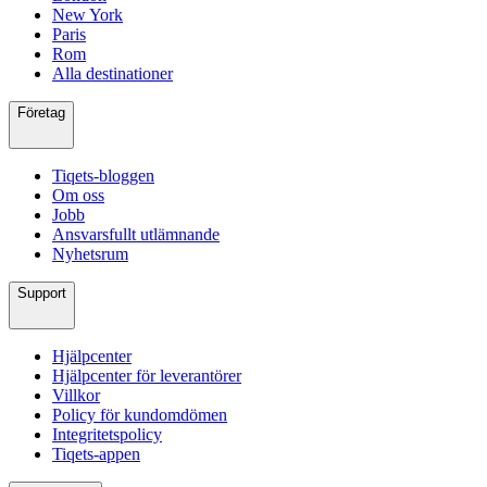
New York
Paris
Rom
Alla destinationer
Företag
Tiqets-bloggen
Om oss
Jobb
Ansvarsfullt utlämnande
Nyhetsrum
Support
Hjälpcenter
Hjälpcenter för leverantörer
Villkor
Policy för kundomdömen
Integritetspolicy
Tiqets-appen