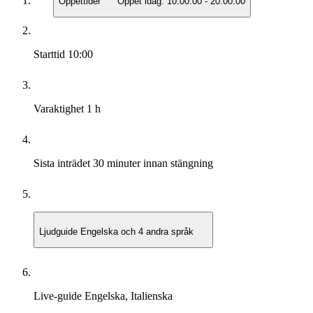
Öppettider
Öppet idag:
10:00:00
-
20:00:00
Starttid
10:00
Varaktighet
1 h
Sista inträdet
30 minuter innan stängning
Ljudguide
Engelska och 4 andra språk
Live-guide
Engelska, Italienska