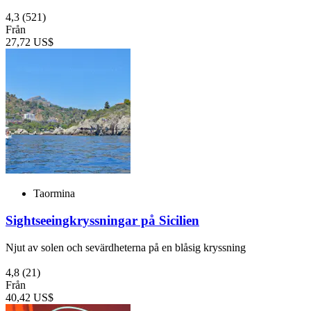
4,3
(521)
Från
27,72 US$
Taormina
Sightseeingkryssningar på Sicilien
Njut av solen och sevärdheterna på en blåsig kryssning
4,8
(21)
Från
40,42 US$