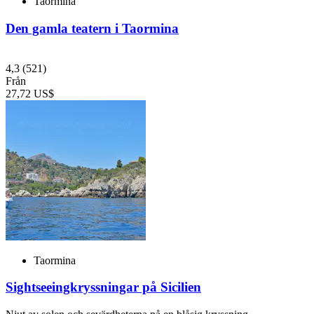
Taormina
Den gamla teatern i Taormina
4,3
(521)
Från
27,72 US$
Taormina
Sightseeingkryssningar på Sicilien