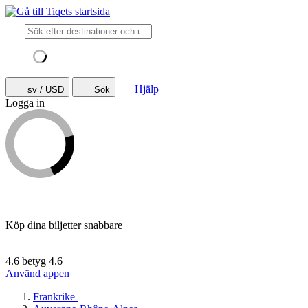
Hjälp
sv / USD
Sök
Logga in
Köp dina biljetter snabbare
4.6 betyg
4.6
Använd appen
Frankrike