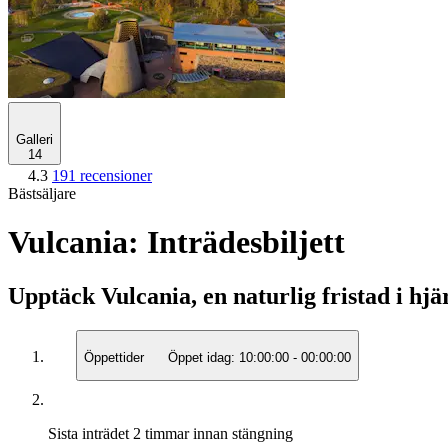
Galleri
14
4.3
191 recensioner
Bästsäljare
Vulcania: Inträdesbiljett
Upptäck Vulcania, en naturlig fristad i hj
Öppettider
Öppet idag:
10:00:00
-
00:00:00
Sista inträdet
2 timmar innan stängning