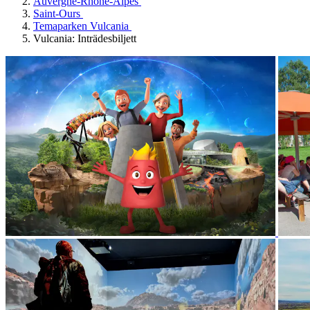
Auvergne-Rhône-Alpes
Saint-Ours
Temaparken Vulcania
Vulcania: Inträdesbiljett