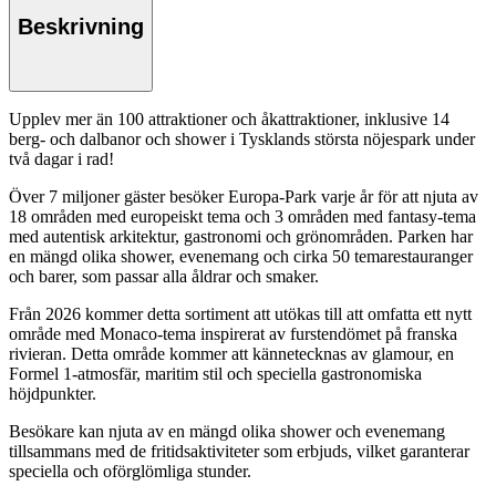
Beskrivning
Upplev mer än 100 attraktioner och åkattraktioner, inklusive 14
berg- och dalbanor och shower i Tysklands största nöjespark under
två dagar i rad!
Över 7 miljoner gäster besöker Europa-Park varje år för att njuta av
18 områden med europeiskt tema och 3 områden med fantasy-tema
med autentisk arkitektur, gastronomi och grönområden. Parken har
en mängd olika shower, evenemang och cirka 50 temarestauranger
och barer, som passar alla åldrar och smaker.
Från 2026 kommer detta sortiment att utökas till att omfatta ett nytt
område med Monaco-tema inspirerat av furstendömet på franska
rivieran. Detta område kommer att kännetecknas av glamour, en
Formel 1-atmosfär, maritim stil och speciella gastronomiska
höjdpunkter.
Besökare kan njuta av en mängd olika shower och evenemang
tillsammans med de fritidsaktiviteter som erbjuds, vilket garanterar
speciella och oförglömliga stunder.