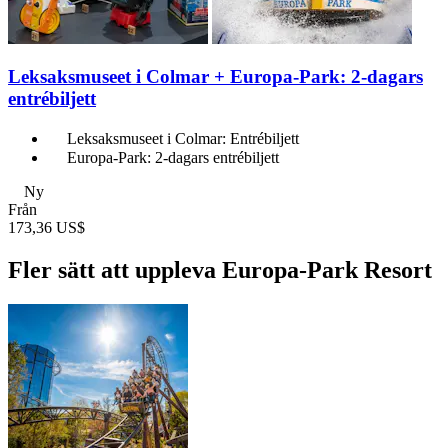
Leksaksmuseet i Colmar + Europa-Park: 2-dagars
entrébiljett
Leksaksmuseet i Colmar: Entrébiljett
Europa-Park: 2-dagars entrébiljett
Ny
Från
173,36 US$
Fler sätt att uppleva Europa-Park Resort