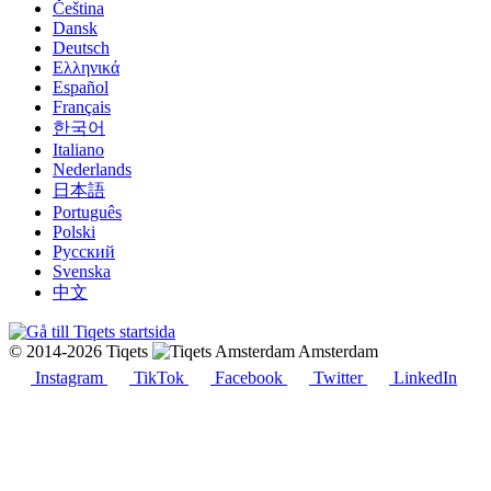
Čeština
Dansk
Deutsch
Ελληνικά
Español
Français
한국어
Italiano
Nederlands
日本語
Português
Polski
Русский
Svenska
中文
© 2014-2026 Tiqets
Amsterdam
Instagram
TikTok
Facebook
Twitter
LinkedIn