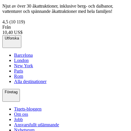
Njut av över 30 åkattraktioner, inklusive berg- och dalbanor,
vattenturer och spännande åkattraktioner med hela familjen!
4,5
(10 119)
Från
10,40 US$
Utforska
Barcelona
London
New York
Paris
Rom
Alla destinationer
Företag
Tiqets-bloggen
Om oss
Jobb
Ansvarsfullt utlämnande
Nyhetsrum