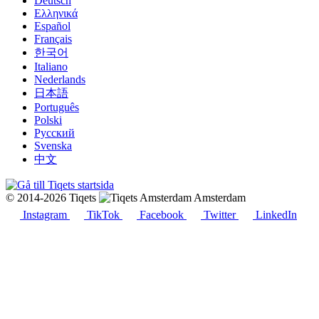
Deutsch
Ελληνικά
Español
Français
한국어
Italiano
Nederlands
日本語
Português
Polski
Русский
Svenska
中文
© 2014-2026 Tiqets
Amsterdam
Instagram
TikTok
Facebook
Twitter
LinkedIn