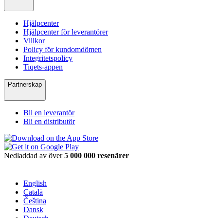
Hjälpcenter
Hjälpcenter för leverantörer
Villkor
Policy för kundomdömen
Integritetspolicy
Tiqets-appen
Partnerskap
Bli en leverantör
Bli en distributör
Nedladdad av över
5 000 000 resenärer
English
Català
Čeština
Dansk