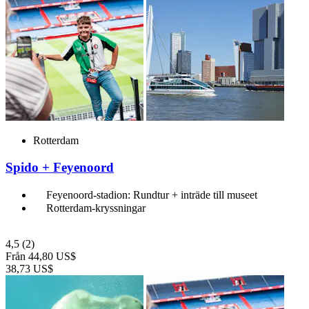
Rotterdam
Spido + Feyenoord
Feyenoord-stadion: Rundtur + inträde till museet
Rotterdam-kryssningar
4,5
(2)
Från
44,80 US$
38,73 US$