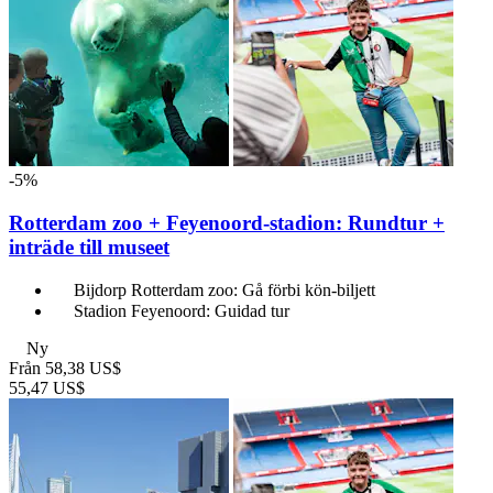
-5%
Rotterdam zoo + Feyenoord-stadion: Rundtur +
inträde till museet
Bijdorp Rotterdam zoo: Gå förbi kön-biljett
Stadion Feyenoord: Guidad tur
Ny
Från
58,38 US$
55,47 US$