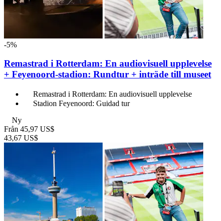
-5%
Remastrad i Rotterdam: En audiovisuell upplevelse
+ Feyenoord-stadion: Rundtur + inträde till museet
Remastrad i Rotterdam: En audiovisuell upplevelse
Stadion Feyenoord: Guidad tur
Ny
Från
45,97 US$
43,67 US$