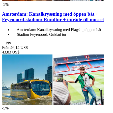
-5%
Amsterdam: Kanalkryssning med öppen båt +
Feyenoord-stadion: Rundtur + inträde till museet
Amsterdam: Kanalkryssning med Flagship öppen båt
Stadion Feyenoord: Guidad tur
Ny
Från
46,14 US$
43,83 US$
-5%