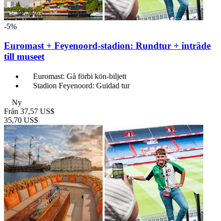
-5%
Euromast + Feyenoord-stadion: Rundtur + inträde
till museet
Euromast: Gå förbi kön-biljett
Stadion Feyenoord: Guidad tur
Ny
Från
37,57 US$
35,70 US$